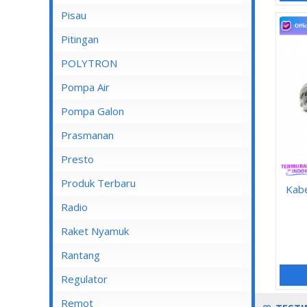
Pisau
Lampu Spotlight
Pitingan
POLYTRON
Pompa Air
Pompa Air Panasonic
Pompa Galon
Pompa Air Shimizu
Prasmanan
Presto
Produk Terbaru
Kabe
Radio
Raket Nyamuk
Rantang
Regulator
Remot