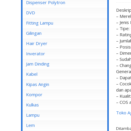
Dispenser Cosmos
Dispenser Polytron
Deskri
Dispenser Miyako
DVD
– Mere
Dispenser Sanken
– Jenis
Fitting Lampu
– Tipe:
Gilingan
– Rati
– Jumla
Hair Dryer
– Posisi
– Dime
Inverator
– Sudah
Jam Dinding
– Chan
Genera
Kabel
– Dapat
– Cocok
Inbow/Outbow T Dus
Kipas Angin
dan ap
Kabel Aksesoris
Kipas Angin Berdiri
Kompor
– Kuali
– COS a
Kabel Antena
Kipas Angin Dinding
Kompor Rinnai
Kulkas
Toko A
Kabel BC
Kipas Angin Duduk
LG
Lampu
Kabel Duct
Kipas Angin Gantung
POLYTRON
Fitting Lampu
Lem
Ditamba