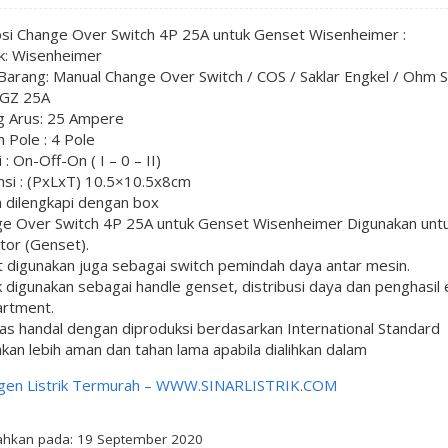
psi Change Over Switch 4P 25A untuk Genset Wisenheimer :
k: Wisenheimer
 Barang: Manual Change Over Switch / COS / Saklar Engkel / Ohm S
 GZ 25A
ng Arus: 25 Ampere
h Pole : 4 Pole
 : On-Off-On ( I – 0 – II)
nsi : (PxLxT) 10.5×10.5x8cm
 dilengkapi dengan box
ge Over Switch 4P 25A untuk Genset Wisenheimer Digunakan unt
tor (Genset).
 digunakan juga sebagai switch pemindah daya antar mesin.
 digunakan sebagai handle genset, distribusi daya dan penghasil 
artment.
tas handal dengan diproduksi berdasarkan International Standard
kan lebih aman dan tahan lama apabila dialihkan dalam
gen Listrik Termurah –
WWW.SINARLISTRIK.COM
hkan pada: 19 September 2020