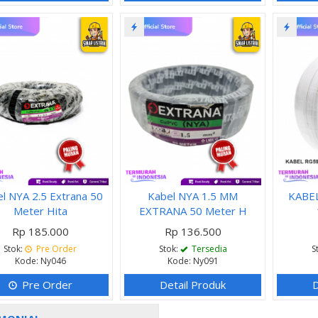
l NYA 2.5 Extrana 50
Kabel NYA 1.5 MM
KABE
Meter Hita
EXTRANA 50 Meter H
Rp 185.000
Rp 136.500
Stok:
Pre Order
Stok:
Tersedia
S
Kode: Ny046
Kode: Ny091
Pre Order
Detail Produk
D