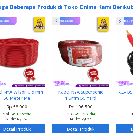
uga Beberapa Produk di Toko Online Kami Berikut 
l NYA Wilson 0.5 mm
Kabel NYA Supersonic
RCA BS
50 Meter Me
1.5mm 50 Yard
Rp 58.000
Rp 106.500
Stok:
Tersedia
Stok:
Tersedia
S
Kode: Ny082
Kode: Ny056
Detail Produk
Detail Produk
D