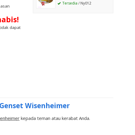
Tersedia
/ Ny012
lasan
abis!
(tidak dapat
 Genset Wisenheimer
senheimer
kepada teman atau kerabat Anda.