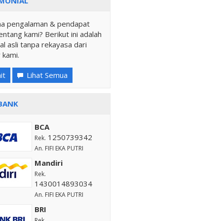
MONIAL
a pengalaman & pendapat
ntang kami? Berikut ini adalah
al asli tanpa rekayasa dari
 kami.
it
Lihat Semua
BANK
BCA
1250739342
Rek.
An. FIFI EKA PUTRI
Mandiri
Rek.
1430014893034
An. FIFI EKA PUTRI
BRI
Rek.