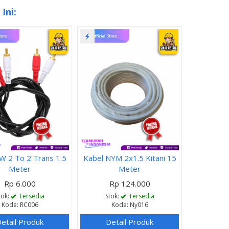
Ini:
W 2 To 2 Trans 1.5
Kabel NYM 2x1.5 Kitani 15
Meter
Meter
Rp 6.000
Rp 124.000
tok:
Tersedia
Stok:
Tersedia
Kode: RC006
Kode: Ny016
etail Produk
Detail Produk