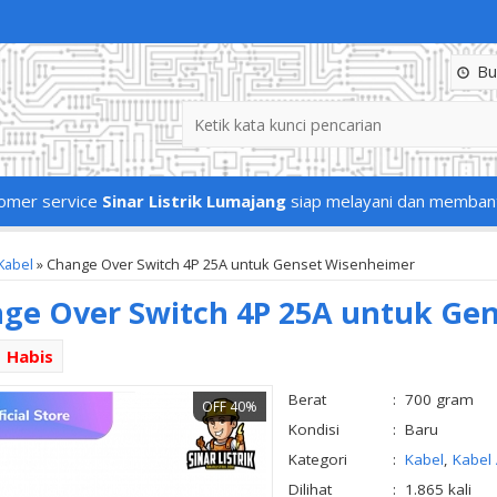
Buk
omer service
Sinar Listrik Lumajang
siap melayani dan memban
Kabel
»
Change Over Switch 4P 25A untuk Genset Wisenheimer
ge Over Switch 4P 25A untuk Ge
Habis
Berat
:
700 gram
OFF 40%
Kondisi
:
Baru
Kategori
:
Kabel
,
Kabel 
Dilihat
:
1.865 kali