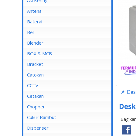
Aki Kering
Antena
Baterai
Bel
Blender
Blender Advance
BOX & MCB
Blender Cosmos
MCB
Bracket
Blender Kirin
MCB 1 Pole
Catokan
Blender Maspion
MCB 2 Pole
CCTV
Des
Blender Miyako
MCB 3 Pole
DVR
Cetakan
Blender Nico
MCB 4 Pole
Desk
Chopper
Blender Panasonic
Cukur Rambut
Bagikan
Blender Philips
Dispenser
Blender Yong MA