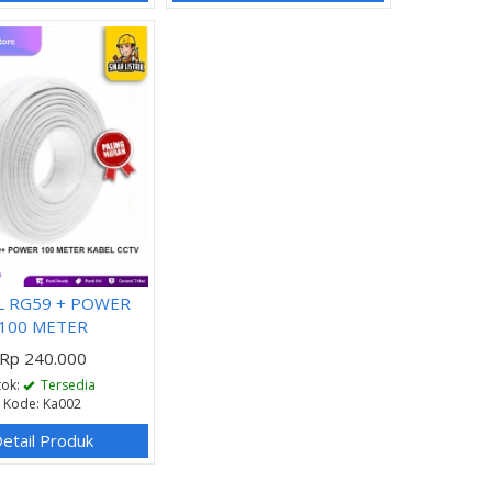
L RG59 + POWER
100 METER
Rp 240.000
tok:
Tersedia
Kode: Ka002
etail Produk