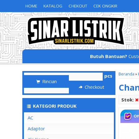
HOME
KATALOG
CHEKOUT
CEK ONGKIR
Butuh Bantuan?
Cust
Beranda
»
pcs
Rincian
Chan
Checkout
Stok:
KATEGORI PRODUK
AC
Adaptor