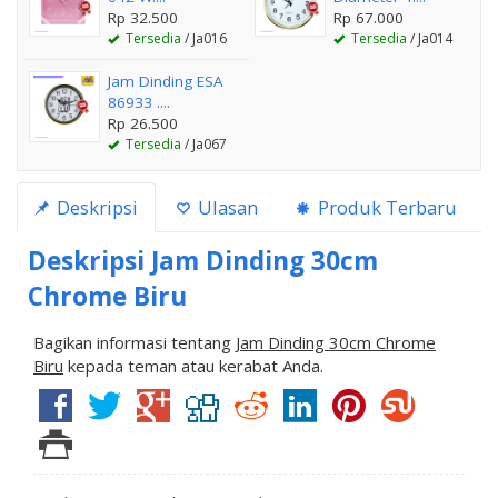
Rp 32.500
Rp 67.000
Tersedia
/ Ja016
Tersedia
/ Ja014
Jam Dinding ESA
86933 ....
Rp 26.500
Tersedia
/ Ja067
Deskripsi
Ulasan
Produk Terbaru
Deskripsi
Jam Dinding 30cm
Chrome Biru
Bagikan informasi tentang
Jam Dinding 30cm Chrome
Biru
kepada teman atau kerabat Anda.