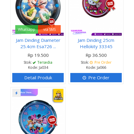
Whatsapp
via SMS
Jam Dinding Diameter
Jam Dinding 25cm
25.4cm Esa726 ...
Hellokity 33345
Rp 19.500
Rp 36.500
Stok:
Tersedia
Stok:
Pre Order
Kode: Ja034
Kode: Ja066
Detail Produk
Pre Order