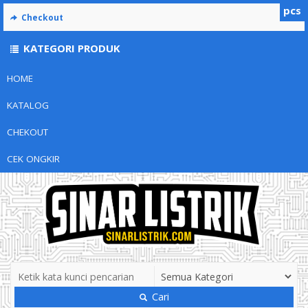
pcs
Checkout
KATEGORI PRODUK
HOME
KATALOG
CHEKOUT
CEK ONGKIR
Cari