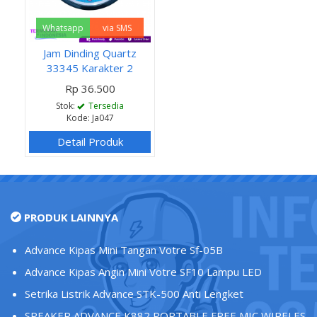
Whatsapp
via SMS
Jam Dinding Quartz
33345 Karakter 2
Rp 36.500
Stok:
Tersedia
Kode: Ja047
Detail Produk
PRODUK LAINNYA
Advance Kipas Mini Tangan Votre Sf-05B
Advance Kipas Angin Mini Votre SF10 Lampu LED
Setrika Listrik Advance STK-500 Anti Lengket
SPEAKER ADVANCE K882 PORTABLE FREE MIC WIRELES