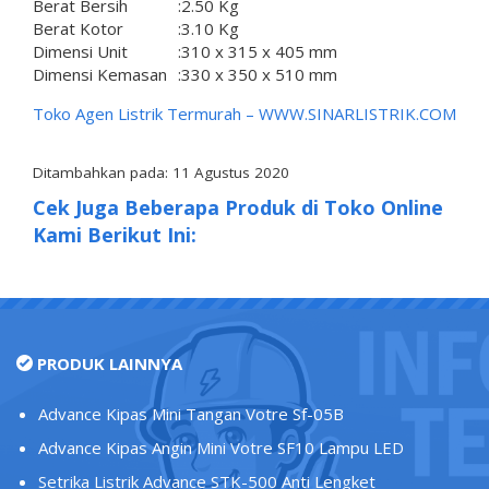
Berat Bersih
:
2.50 Kg
Berat Kotor
:
3.10 Kg
Dimensi Unit
:
310 x 315 x 405 mm
Dimensi Kemasan
:
330 x 350 x 510 mm
Toko Agen Listrik Termurah –
WWW.SINARLISTRIK.COM
Ditambahkan pada: 11 Agustus 2020
Cek Juga Beberapa Produk di Toko Online
Kami Berikut Ini:
PRODUK LAINNYA
Advance Kipas Mini Tangan Votre Sf-05B
Advance Kipas Angin Mini Votre SF10 Lampu LED
Setrika Listrik Advance STK-500 Anti Lengket