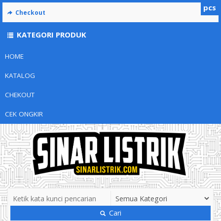
pcs
Checkout
KATEGORI PRODUK
HOME
KATALOG
CHEKOUT
CEK ONGKIR
Cari