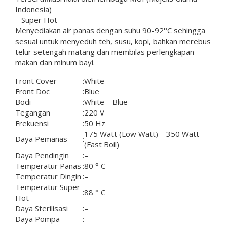
Indonesia)
– Super Hot
Menyediakan air panas dengan suhu 90-92°C sehingga
sesuai untuk menyeduh teh, susu, kopi, bahkan merebus
telur setengah matang dan membilas perlengkapan
makan dan minum bayi.
Front Cover
:
White
Front Doc
:
Blue
Bodi
:
White – Blue
Tegangan
:
220 V
Frekuensi
:
50 Hz
175 Watt (Low Watt) – 350 Watt
Daya Pemanas
:
(Fast Boil)
Daya Pendingin
:
–
Temperatur Panas
:
80 ° C
Temperatur Dingin
:
–
Temperatur Super
:
88 ° C
Hot
Daya Sterilisasi
:
–
Daya Pompa
:
–