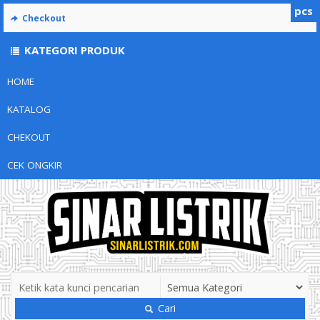
pcs
Checkout
KATEGORI PRODUK
HOME
KATALOG
CHEKOUT
CEK ONGKIR
Cari