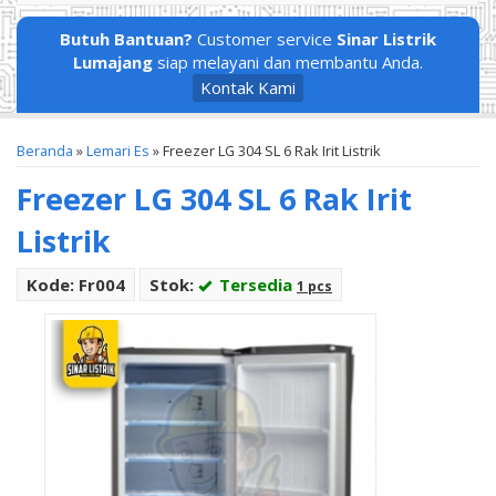
Butuh Bantuan?
Customer service
Sinar Listrik
Lumajang
siap melayani dan membantu Anda.
Kontak Kami
Beranda
»
Lemari Es
»
Freezer LG 304 SL 6 Rak Irit Listrik
Freezer LG 304 SL 6 Rak Irit
Listrik
Kode: Fr004
Stok:
Tersedia
1 pcs