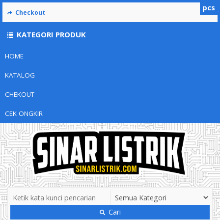
pcs
Checkout
KATEGORI PRODUK
HOME
KATALOG
CHEKOUT
CEK ONGKIR
Cari