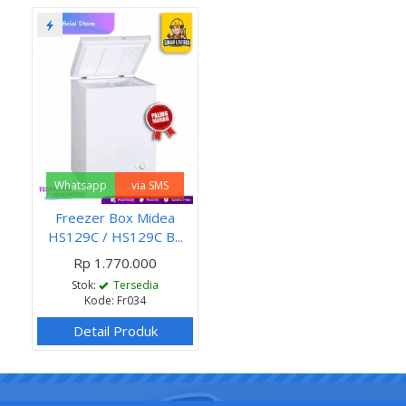
Whatsapp
via SMS
Freezer Box Midea
HS129C / HS129C B...
Rp 1.770.000
Stok:
Tersedia
Kode: Fr034
Detail Produk