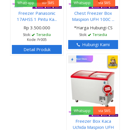
Whatsapp
via SMS
Whatsapp
via SMS
Freezer Panasonic
Chest Freezer Box
17AHSS 1 Pintu Ka...
Maspion UFH 100C ...
Rp 3.500.000
*Harga Hubungi CS
Stok:
Tersedia
Stok:
Tersedia
Kode: Fr005
Hubungi Kami
Detail Produk
Whatsapp
via SMS
Freezer Box Kaca
Uchida Maspion UFH