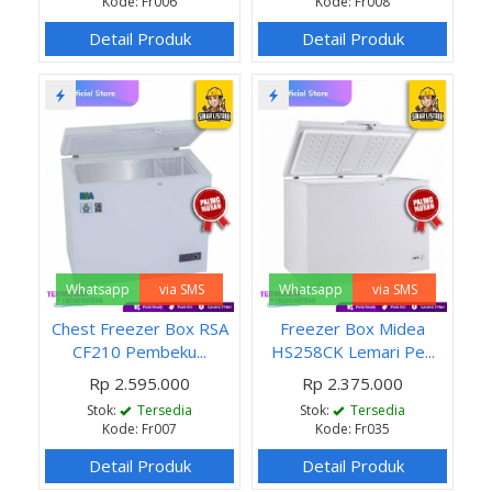
Kode: Fr006
Kode: Fr008
Detail Produk
Detail Produk
Whatsapp
via SMS
Whatsapp
via SMS
Chest Freezer Box RSA
Freezer Box Midea
CF210 Pembeku...
HS258CK Lemari Pe...
Rp 2.595.000
Rp 2.375.000
Stok:
Tersedia
Stok:
Tersedia
Kode: Fr007
Kode: Fr035
Detail Produk
Detail Produk