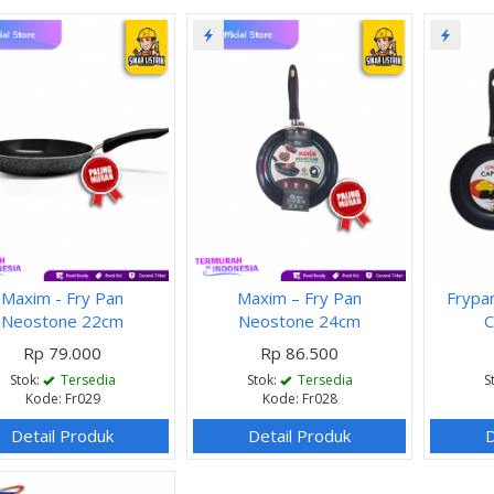
Maxim - Fry Pan
Maxim – Fry Pan
Frypan
Neostone 22cm
Neostone 24cm
C
Rp 79.000
Rp 86.500
Stok:
Tersedia
Stok:
Tersedia
S
Kode: Fr029
Kode: Fr028
Detail Produk
Detail Produk
D