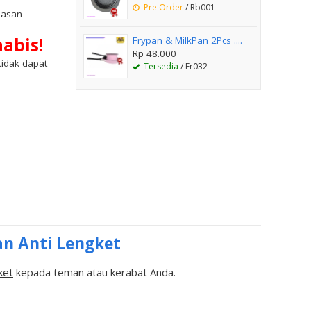
Pre Order
/ Rb001
lasan
abis!
Frypan & MilkPan 2Pcs ....
Rp 48.000
(tidak dapat
Tersedia
/ Fr032
n Anti Lengket
ket
kepada teman atau kerabat Anda.