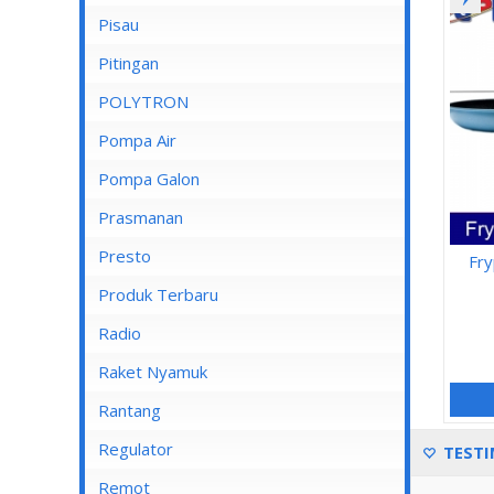
Pisau
Lampu Spotlight
Pitingan
POLYTRON
Pompa Air
Pompa Air Panasonic
Pompa Galon
Pompa Air Shimizu
Prasmanan
Presto
Fr
Produk Terbaru
Radio
Raket Nyamuk
Rantang
Regulator
TESTI
Remot