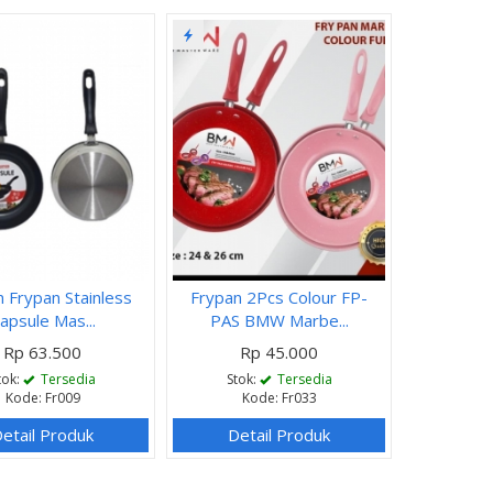
 Frypan Stainless
Frypan 2Pcs Colour FP-
apsule Mas...
PAS BMW Marbe...
Rp 63.500
Rp 45.000
tok:
Tersedia
Stok:
Tersedia
Kode: Fr009
Kode: Fr033
etail Produk
Detail Produk