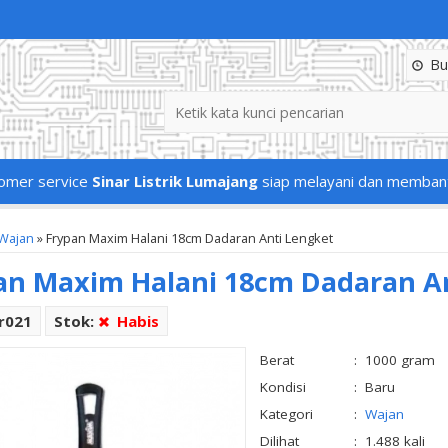
Buk
omer service
Sinar Listrik Lumajang
siap melayani dan memban
Wajan
»
Frypan Maxim Halani 18cm Dadaran Anti Lengket
an Maxim Halani 18cm Dadaran A
r021
Stok:
Habis
Berat
:
1000 gram
Kondisi
:
Baru
Kategori
:
Wajan
Dilihat
:
1.488 kali