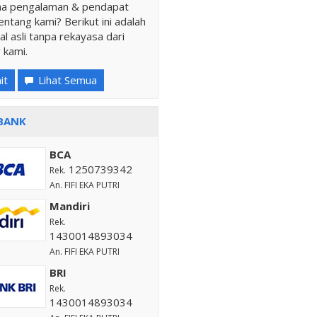
a pengalaman & pendapat
ntang kami? Berikut ini adalah
al asli tanpa rekayasa dari
 kami.
it
Lihat Semua
BANK
BCA
1250739342
Rek.
An. FIFI EKA PUTRI
Mandiri
Rek.
1430014893034
An. FIFI EKA PUTRI
BRI
Rek.
1430014893034