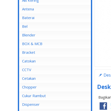
Aki Kering
Antena
Baterai
Bel
Blender
Blender Advance
BOX & MCB
Blender Cosmos
MCB
Bracket
Blender Kirin
MCB 1 Pole
Catokan
Blender Maspion
MCB 2 Pole
CCTV
Des
Blender Miyako
MCB 3 Pole
DVR
Cetakan
Blender Nico
MCB 4 Pole
Desk
Chopper
Blender Panasonic
Cukur Rambut
Bagikan
Blender Philips
Dispenser
Blender Yong MA