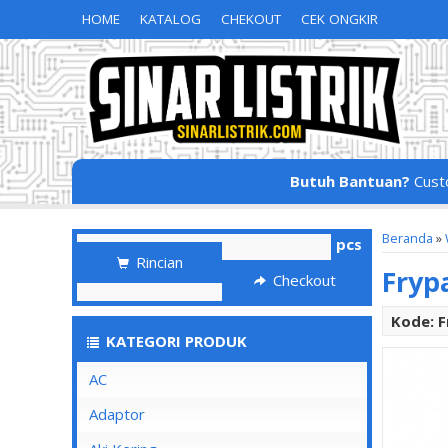
HOME
KATALOG
CHEKOUT
CEK ONGKIR
Butuh Bantuan?
Cust
Beranda
»
pcs
Rincian
Fryp
Checkout
Kode: F
KATEGORI PRODUK
AC
Adaptor