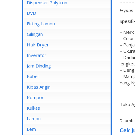
Dispenser Cosmos
Dispenser Polytron
Frypan
Dispenser Miyako
DVD
Spesifik
Dispenser Sanken
Fitting Lampu
– Merk
Gilingan
– Color 
Hair Dryer
– Panj
– Ukura
Inverator
– Dadar
lengket
Jam Dinding
– Deng
Kabel
– Mamp
Yang N
Inbow/Outbow T Dus
Kipas Angin
Kabel Aksesoris
Kipas Angin Berdiri
Kompor
Toko A
Kabel Antena
Kipas Angin Dinding
Kompor Rinnai
Kulkas
Kabel BC
Kipas Angin Duduk
LG
Lampu
Ditamba
Kabel Duct
Kipas Angin Gantung
POLYTRON
Fitting Lampu
Lem
Cek J