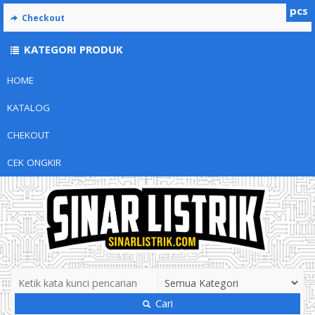
pcs
Checkout
KATEGORI PRODUK
HOME
KATALOG
CHEKOUT
CEK ONGKIR
Cari