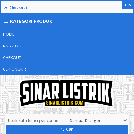
pcs
Checkout
KATEGORI PRODUK
HOME
KATALOG
CHEKOUT
CEK ONGKIR
Cari