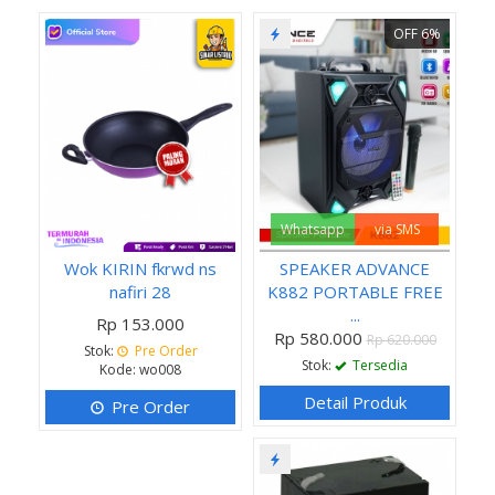
OFF 6%
Whatsapp
via SMS
Wok KIRIN fkrwd ns
SPEAKER ADVANCE
nafiri 28
K882 PORTABLE FREE
...
Rp 153.000
Rp 580.000
Rp 620.000
Stok:
Pre Order
Stok:
Tersedia
Kode: wo008
Detail Produk
Pre Order