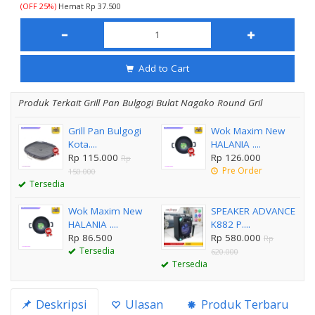
(OFF 25%)
Hemat Rp 37.500
Add to Cart
Produk Terkait Grill Pan Bulgogi Bulat Nagako Round Gril
Grill Pan Bulgogi
Wok Maxim New
Kota....
HALANIA ....
Rp 115.000
Rp 126.000
Rp
Pre Order
150.000
Tersedia
Wok Maxim New
SPEAKER ADVANCE
HALANIA ....
K882 P....
Rp 86.500
Rp 580.000
Rp
Tersedia
620.000
Tersedia
Deskripsi
Ulasan
Produk Terbaru