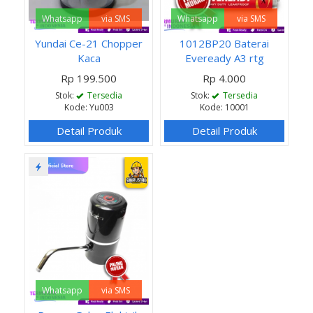
Whatsapp
via SMS
Whatsapp
via SMS
Yundai Ce-21 Chopper
1012BP20 Baterai
Kaca
Eveready A3 rtg
Rp 199.500
Rp 4.000
Stok:
Tersedia
Stok:
Tersedia
Kode: Yu003
Kode: 10001
Detail Produk
Detail Produk
Whatsapp
via SMS