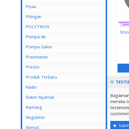
Pisau
Lampu Spotlight
Pitingan
POLYTRON
Smok
Pompa Air
Pompa Air Panasonic
Pompa Galon
Pompa Air Shimizu
Prasmanan
Presto
Produk Terbaru
TESTI
Radio
Bagaiman
Raket Nyamuk
mereka te
Rantang
testimoni
customer
Regulator
Subm
Remot