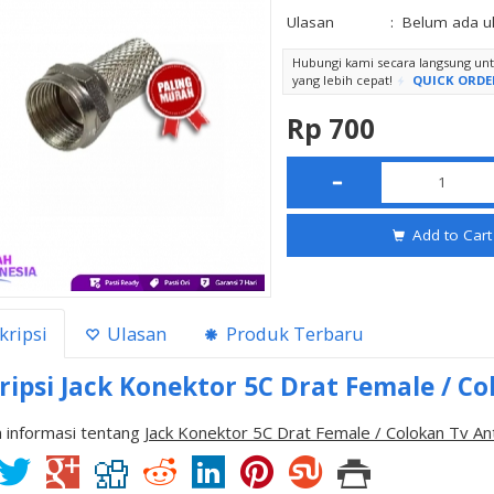
Ulasan
:
Belum ada u
Hubungi kami secara langsung u
yang lebih cepat!
QUICK ORDE
Rp 700
Add to Cart
kripsi
Ulasan
Produk Terbaru
ripsi
Jack Konektor 5C Drat Female / C
 informasi tentang
Jack Konektor 5C Drat Female / Colokan Tv A