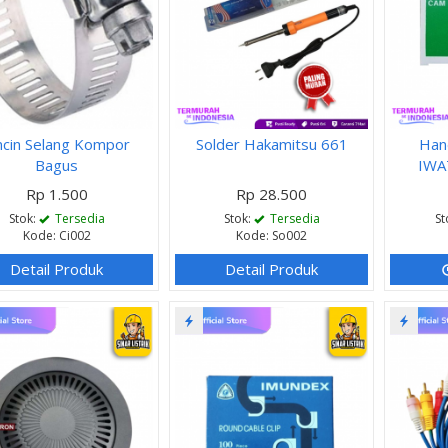
ncin Selang Kompor
Solder Hakamitsu 661
Han
Bagus
IWAT
Rp 1.500
Rp 28.500
Stok:
Tersedia
Stok:
Tersedia
St
Kode: Ci002
Kode: So002
Detail Produk
Detail Produk