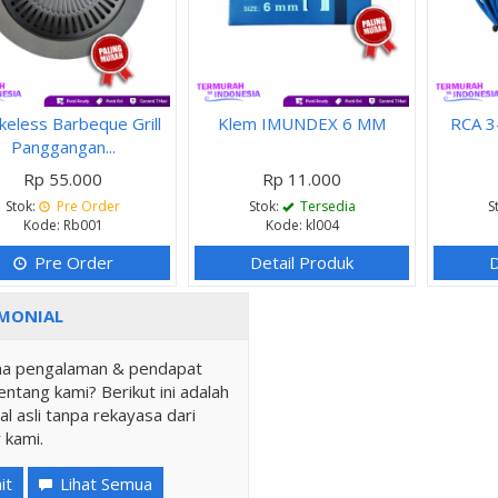
eless Barbeque Grill
Klem IMUNDEX 6 MM
RCA 3
Panggangan...
Rp 55.000
Rp 11.000
Stok:
Pre Order
Stok:
Tersedia
S
Kode: Rb001
Kode: kl004
Pre Order
Detail Produk
D
MONIAL
a pengalaman & pendapat
ntang kami? Berikut ini adalah
al asli tanpa rekayasa dari
 kami.
it
Lihat Semua