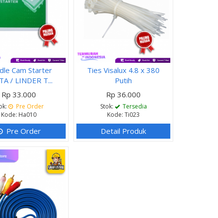
dle Cam Starter
Ties Visalux 4.8 x 380
A / LINDER T...
Putih
Rp 33.000
Rp 36.000
ok:
Pre Order
Stok:
Tersedia
Kode: Ha010
Kode: Ti023
Pre Order
Detail Produk