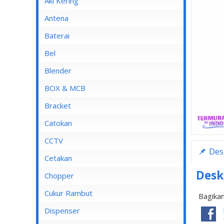
Aki Kering
Antena
Baterai
Bel
Blender
Blender Advance
BOX & MCB
Blender Cosmos
MCB
Bracket
Blender Kirin
MCB 1 Pole
Catokan
Blender Maspion
MCB 2 Pole
CCTV
Des
Blender Miyako
MCB 3 Pole
DVR
Cetakan
Blender Nico
MCB 4 Pole
Desk
Chopper
Blender Panasonic
Cukur Rambut
Bagikan
Blender Philips
Dispenser
Blender Yong MA