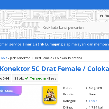
Buk
omer service
Sinar Listrik Lumajang
siap melayani dan memban
Tools
»
Jack Konektor 5C Drat Female / Colokan Tv Antena
 Konektor 5C Drat Female / Colok
Co044
Stok:
Tersedia
48 pcs
Berat
:
50 gram
Kondisi
:
Baru
Kategori
:
Tools
Dilihat
:
1.734 kali