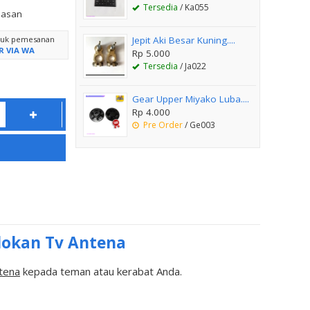
Tersedia
/ Ka055
lasan
ntuk pemesanan
Jepit Aki Besar Kuning....
R VIA WA
Rp 5.000
Tersedia
/ Ja022
Gear Upper Miyako Luba....
Rp 4.000
Pre Order
/ Ge003
olokan Tv Antena
ntena
kepada teman atau kerabat Anda.