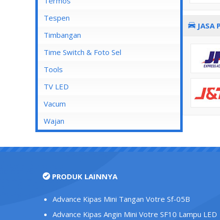
Mata Soket
Termos
Stop Kontak AC
Tespen
JASA 
Stop Kontak CP
Timbangan
Stop Kontak Dinding
Time Switch & Foto Sel
Stop Kontak Isi 2
Tools
Stop Kontak Isi 3
TV LED
Stop Kontak Isi 4
Vacum
Stop Kontak Isi 5
Wajan
Stop Kontak LAN/Data
Stop Kontak Lantai
Stop Kontak Outbow
PRODUK LAINNYA
Stop Kontak Telepon
Stop Kontak TV/Antena
Advance Kipas Mini Tangan Votre Sf-05B
Tutup Stop Kontak
Advance Kipas Angin Mini Votre SF10 Lampu LED