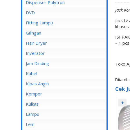
Dispenser Cosmos
Dispenser Polytron
Jack Ko
Dispenser Miyako
DVD
jack tv
Dispenser Sanken
Fitting Lampu
khusus 
Gilingan
ISI PAK
Hair Dryer
– 1 pcs
Inverator
Jam Dinding
Toko A
Kabel
Ditamba
Inbow/Outbow T Dus
Kipas Angin
Cek J
Kabel Aksesoris
Kipas Angin Berdiri
Kompor
Kabel Antena
Kipas Angin Dinding
Kompor Rinnai
Kulkas
Kabel BC
Kipas Angin Duduk
LG
Lampu
Kabel Duct
Kipas Angin Gantung
POLYTRON
Fitting Lampu
Lem