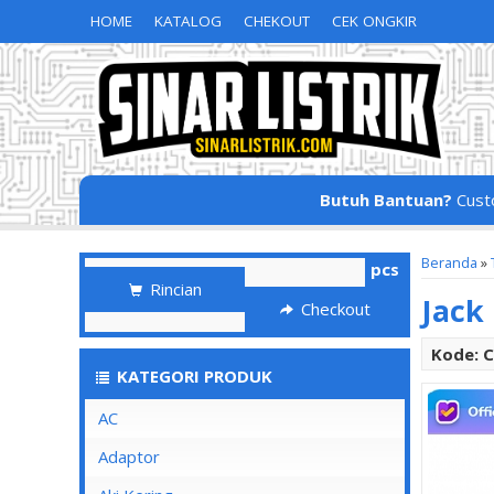
HOME
KATALOG
CHEKOUT
CEK ONGKIR
Butuh Bantuan?
Cust
Beranda
»
pcs
Rincian
Jack
Checkout
Kode: 
KATEGORI PRODUK
AC
Adaptor