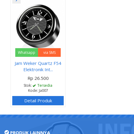
Whatsapp
via SMS
Jam Weker Quartz F54
Elektronik Int...
Rp 26.500
Stok:
Tersedia
Kode: Ja007
Detail Produk
PRODUK LAINNYA