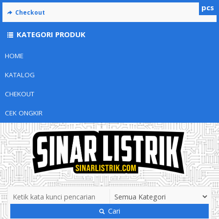
pcs
Checkout
KATEGORI PRODUK
HOME
KATALOG
CHEKOUT
CEK ONGKIR
Cari