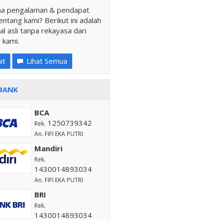
a pengalaman & pendapat
ntang kami? Berikut ini adalah
al asli tanpa rekayasa dari
 kami.
it
Lihat Semua
BANK
BCA
1250739342
Rek.
An. FIFI EKA PUTRI
Mandiri
Rek.
1430014893034
An. FIFI EKA PUTRI
BRI
Rek.
1430014893034