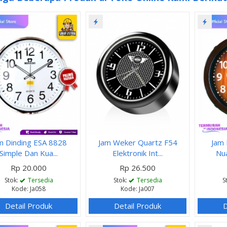
m Dinding ESA 8828
Jam Weker Quartz F54
Jam 
Simple Dan Kua...
Elektronik Int...
Nua
Rp 20.000
Rp 26.500
Stok:
Tersedia
Stok:
Tersedia
S
Kode: Ja058
Kode: Ja007
Detail Produk
Detail Produk
D