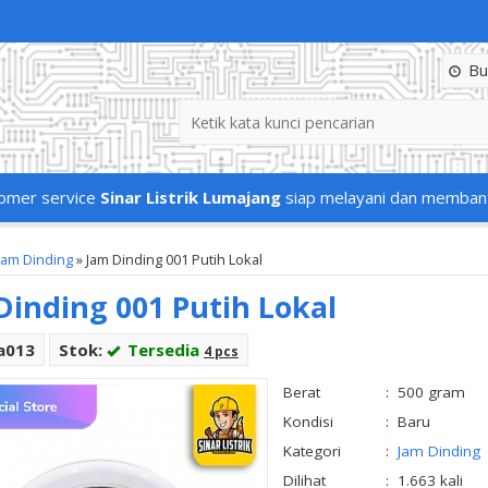
Buk
omer service
Sinar Listrik Lumajang
siap melayani dan memban
Jam Dinding
»
Jam Dinding 001 Putih Lokal
Dinding 001 Putih Lokal
a013
Stok:
Tersedia
4 pcs
Berat
:
500 gram
Kondisi
:
Baru
Kategori
:
Jam Dinding
Dilihat
:
1.663 kali