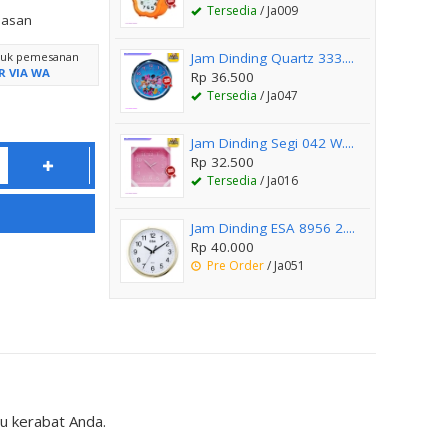
Tersedia
/ Ja009
lasan
ntuk pemesanan
Jam Dinding Quartz 333....
R VIA WA
Rp 36.500
Tersedia
/ Ja047
Jam Dinding Segi 042 W....
Rp 32.500
Tersedia
/ Ja016
Jam Dinding ESA 8956 2....
Rp 40.000
Pre Order
/ Ja051
u kerabat Anda.