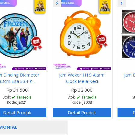
m Dinding Diameter
Jam Weker H19 Alarm
Jam 
33cm Esa 334 K...
Clock Meja Keci
Rp 31.500
Rp 32.000
Stok:
Tersedia
Stok:
Tersedia
S
Kode: Ja021
Kode: Ja008
Detail Produk
Detail Produk
D
MONIAL