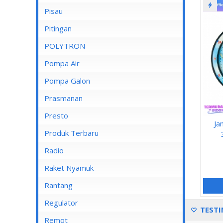
Pisau
Lampu Spotlight
Pitingan
POLYTRON
Pompa Air
Pompa Air Panasonic
Pompa Galon
Pompa Air Shimizu
Prasmanan
Presto
Ja
Produk Terbaru
Radio
Raket Nyamuk
Rantang
Regulator
TESTI
Remot