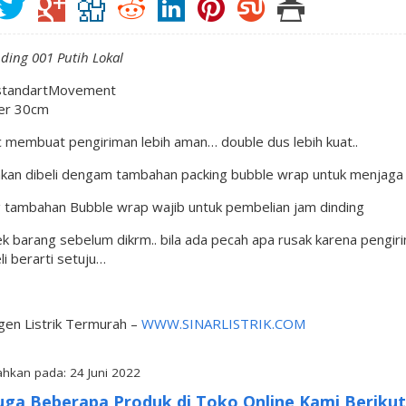
ding 001 Putih Lokal
standartMovement
er 30cm
c membuat pengiriman lebih aman… double dus lebih kuat..
nkan dibeli dengam tambahan packing bubble wrap untuk menjaga 
g tambahan Bubble wrap wajib untuk pembelian jam dinding
k barang sebelum dikrm.. bila ada pecah apa rusak karena pengiri
i berarti setuju…
gen Listrik Termurah –
WWW.SINARLISTRIK.COM
hkan pada: 24 Juni 2022
uga Beberapa Produk di Toko Online Kami Berikut 