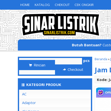
HOME
KATALOG
CHEKOUT
CEK ONGKIR
Butuh Bantuan?
Cust
Beranda
»
pcs
Rincian
Jam 
Checkout
Kode: J
KATEGORI PRODUK
AC
Adaptor