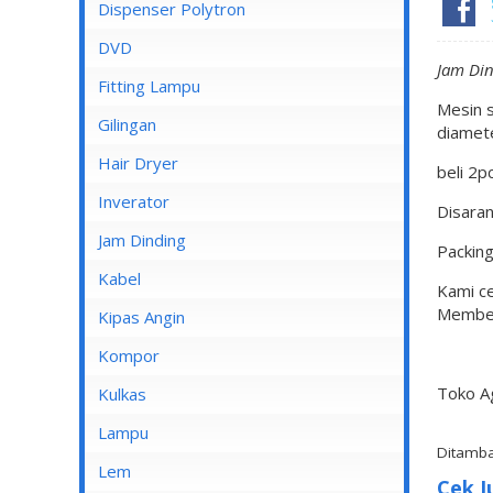
Dispenser Cosmos
Dispenser Polytron
Dispenser Miyako
DVD
Jam Din
Dispenser Sanken
Fitting Lampu
Mesin 
Gilingan
diamet
Hair Dryer
beli 2p
Inverator
Disara
Jam Dinding
Packin
Kabel
Kami ce
Membel
Inbow/Outbow T Dus
Kipas Angin
Kabel Aksesoris
Kipas Angin Berdiri
Kompor
Kabel Antena
Kipas Angin Dinding
Toko A
Kompor Rinnai
Kulkas
Kabel BC
Kipas Angin Duduk
LG
Lampu
Ditamba
Kabel Duct
Kipas Angin Gantung
POLYTRON
Fitting Lampu
Lem
Cek J