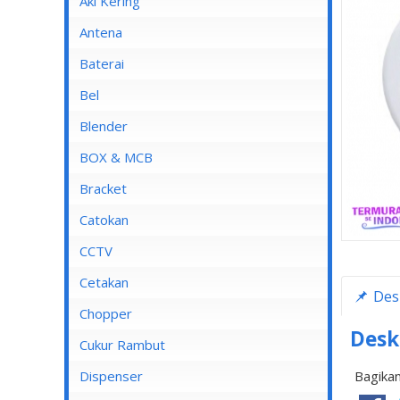
Aki Kering
Antena
Baterai
Bel
Blender
Blender Advance
BOX & MCB
Blender Cosmos
MCB
Bracket
Blender Kirin
MCB 1 Pole
Catokan
Blender Maspion
MCB 2 Pole
CCTV
Blender Miyako
MCB 3 Pole
DVR
Cetakan
Des
Blender Nico
MCB 4 Pole
Chopper
Blender Panasonic
Desk
Cukur Rambut
Blender Philips
Dispenser
Bagikan
Blender Yong MA