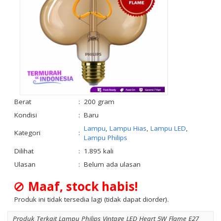
Berat
:
200 gram
Kondisi
:
Baru
Lampu
,
Lampu Hias
,
Lampu LED
,
Kategori
:
Lampu Philips
Dilihat
:
1.895 kali
Ulasan
:
Belum ada ulasan
Maaf, stock habis!
Produk ini tidak tersedia lagi (tidak dapat diorder).
Produk Terkait Lampu Philips Vintage LED Heart 5W Flame E27