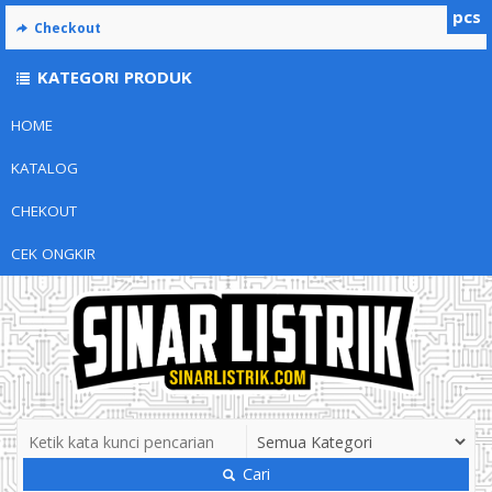
pcs
Checkout
KATEGORI PRODUK
HOME
KATALOG
CHEKOUT
CEK ONGKIR
Cari