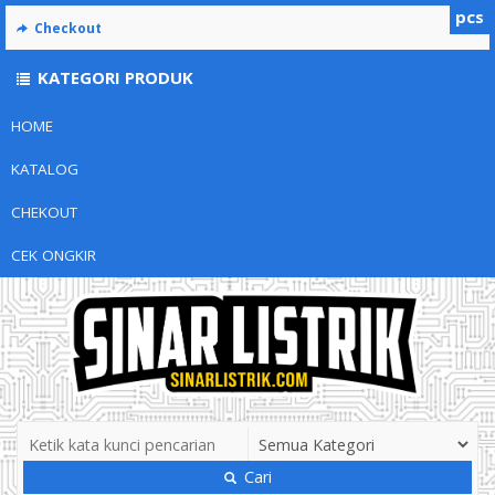
pcs
Checkout
KATEGORI PRODUK
HOME
KATALOG
CHEKOUT
CEK ONGKIR
Cari