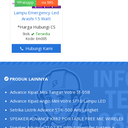
Whatsapp
via SMS
Lampu Emergency Led
Arashi 15 Watt
*Harga Hubungi CS
Stok:
Tersedia
Kode: Em005
Hubungi Kami
PRODUK LAINNYA
Advance Kipas Mini Tangan Votre Sf-05B
Advance Kipas Angin Mini Votre SF10 Lampu LED
Setrika Listrik Advance STK-500 Anti Lengket
SPEAKER ADVANCE K882 PORTABLE FREE MIC WIRELES
Speaker Advance T102 BT With Subwoofer System +