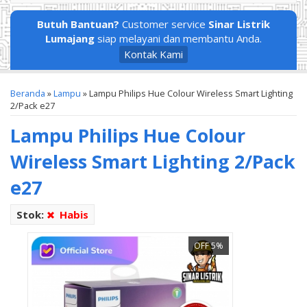
Butuh Bantuan?
Customer service
Sinar Listrik
Lumajang
siap melayani dan membantu Anda.
Kontak Kami
Beranda
»
Lampu
»
Lampu Philips Hue Colour Wireless Smart Lighting
2/Pack e27
Lampu Philips Hue Colour
Wireless Smart Lighting 2/Pack
e27
Stok:
Habis
OFF 5%