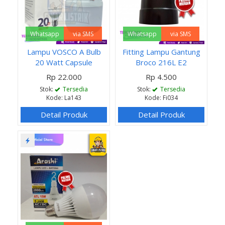
Whatsapp
via SMS
Whatsapp
via SMS
Lampu VOSCO A Bulb
Fitting Lampu Gantung
20 Watt Capsule
Broco 216L E2
Rp 22.000
Rp 4.500
Stok:
Tersedia
Stok:
Tersedia
Kode: La143
Kode: Fi034
Detail Produk
Detail Produk