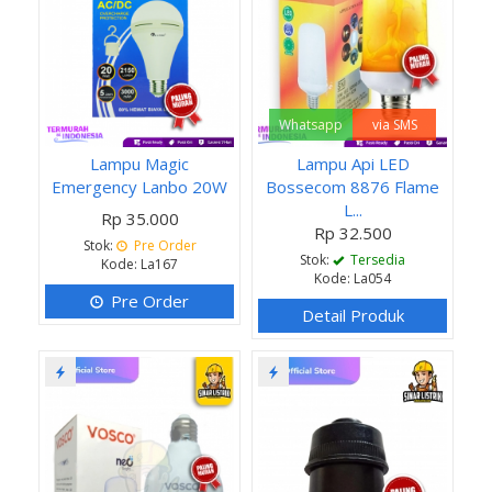
Whatsapp
via SMS
Lampu Magic
Lampu Api LED
Emergency Lanbo 20W
Bossecom 8876 Flame
L...
Rp 35.000
Rp 32.500
Stok:
Pre Order
Stok:
Tersedia
Kode: La167
Kode: La054
Pre Order
Detail Produk