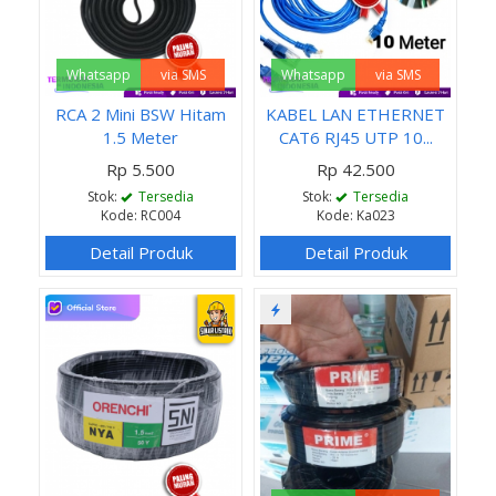
Whatsapp
via SMS
Whatsapp
via SMS
RCA 2 Mini BSW Hitam
KABEL LAN ETHERNET
1.5 Meter
CAT6 RJ45 UTP 10...
Rp 5.500
Rp 42.500
Stok:
Tersedia
Stok:
Tersedia
Kode: RC004
Kode: Ka023
Detail Produk
Detail Produk