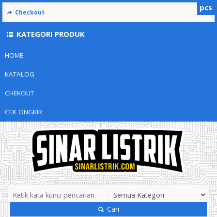
pcs
Checkout
KATEGORI PRODUK
HOME
KATALOG
CHEKOUT
CEK ONGKIR
Cari