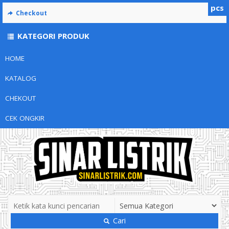
pcs
Checkout
KATEGORI PRODUK
HOME
KATALOG
CHEKOUT
CEK ONGKIR
Cari