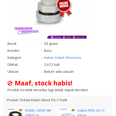
Berat
:
50 gram
Kondisi
:
Baru
Kategori
:
Kabel
,
Kabel Aksesoris
Dilihat
:
2.672 kali
Ulasan
:
Belum ada ulasan
Maaf, stock habis!
Produk ini tidak tersedia lagi (tidak dapat diorder).
Produk Terkait Kabel Gland PG-7 Putih
KABEL HDMI 5M
Kabel NYM 3x1.5
SERAT JA....
Kitani....