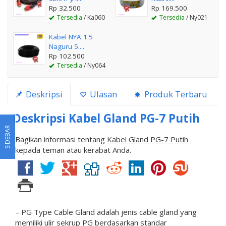
Rp 32.500
Rp 169.500
Tersedia
/ Ka060
Tersedia
/ Ny021
Kabel NYA 1.5
Naguru 5....
Rp 102.500
Tersedia
/ Ny064
Deskripsi
Ulasan
Produk Terbaru
Deskripsi
Kabel Gland PG-7 Putih
SIDEBAR
Bagikan informasi tentang
Kabel Gland PG-7 Putih
kepada teman atau kerabat Anda.
– PG Type Cable Gland adalah jenis cable gland yang
memiliki ulir sekrup PG berdasarkan standar