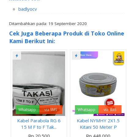
badlyocv
Ditambahkan pada: 19 September 2020
Cek Juga Beberapa Produk di Toko Online
Kami Berikut Ini:
Whatsapp
via SMS
Whatsapp
via SMS
Kabel Parabola RG 6
Kabel NYMHY 2X1.5
15 M F to F Tak...
Kitani 50 Meter P
Rp 20.500
Rp 448.000