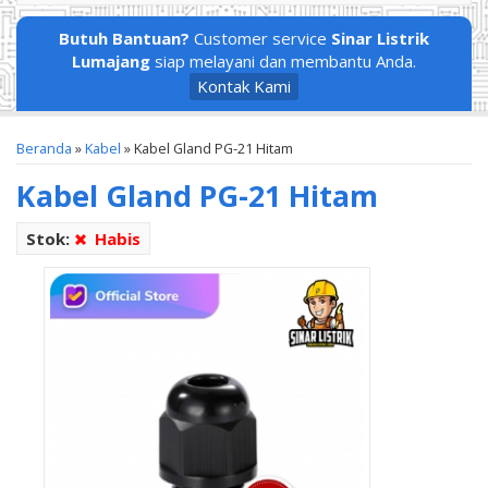
Butuh Bantuan?
Customer service
Sinar Listrik
Lumajang
siap melayani dan membantu Anda.
Kontak Kami
Beranda
»
Kabel
»
Kabel Gland PG-21 Hitam
Kabel Gland PG-21 Hitam
Stok:
Habis