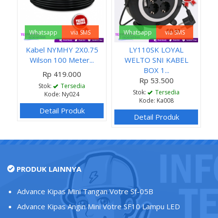
Whatsapp
via SMS
Whatsapp
via SMS
Kabel NYMHY 2X0.75
LY110SK LOYAL
Wilson 100 Meter...
WELTO SNI KABEL
BOX 1...
Rp 419.000
Rp 53.500
Stok:
Tersedia
Stok:
Tersedia
Kode: Ny024
Kode: Ka008
Detail Produk
Detail Produk
PRODUK LAINNYA
Advance Kipas Mini Tangan Votre Sf-05B
Advance Kipas Angin Mini Votre SF10 Lampu LED