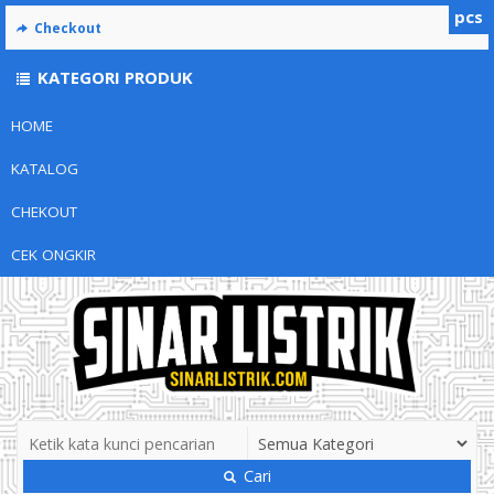
pcs
Checkout
KATEGORI PRODUK
HOME
KATALOG
CHEKOUT
CEK ONGKIR
Cari