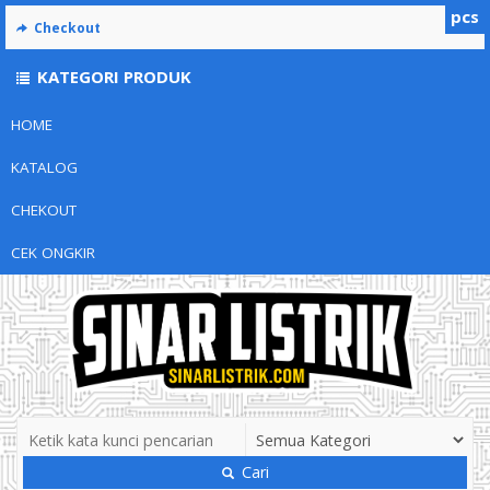
pcs
Checkout
KATEGORI PRODUK
HOME
KATALOG
CHEKOUT
CEK ONGKIR
Cari