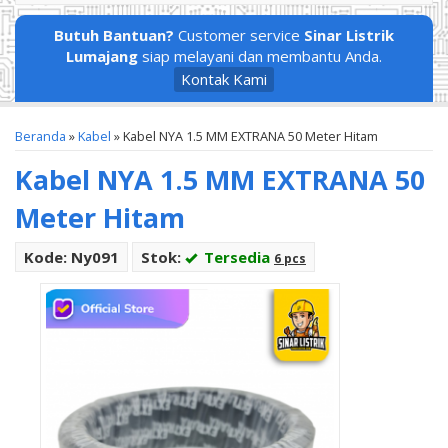
Butuh Bantuan?
Customer service
Sinar Listrik
Lumajang
siap melayani dan membantu Anda.
Kontak Kami
Beranda
»
Kabel
»
Kabel NYA 1.5 MM EXTRANA 50 Meter Hitam
Kabel NYA 1.5 MM EXTRANA 50
Meter Hitam
Kode: Ny091
Stok:
Tersedia
6 pcs