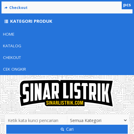
pcs
Checkout
KATEGORI PRODUK
HOME
KATALOG
CHEKOUT
CEK ONGKIR
Cari