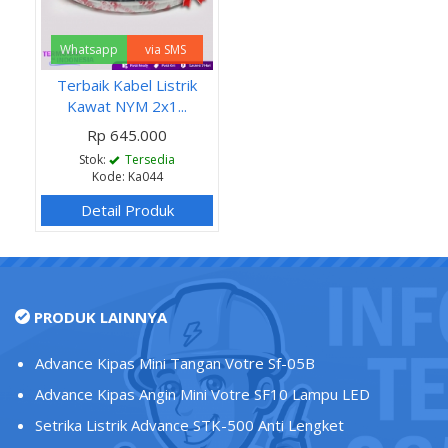
Whatsapp
via SMS
Terbaik Kabel Listrik
Kawat NYM 2x1...
Rp 645.000
Stok:
Tersedia
Kode: Ka044
Detail Produk
PRODUK LAINNYA
Advance Kipas Mini Tangan Votre Sf-05B
Advance Kipas Angin Mini Votre SF10 Lampu LED
Setrika Listrik Advance STK-500 Anti Lengket