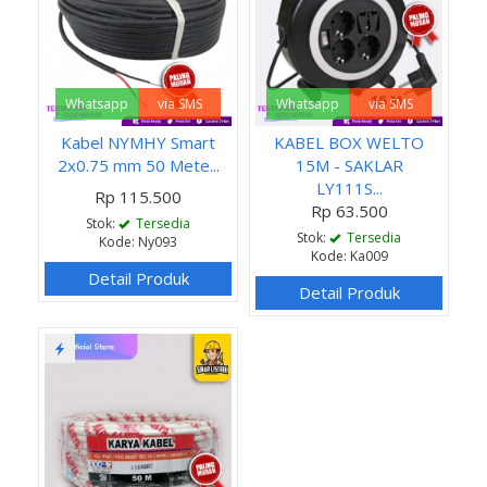
Whatsapp
via SMS
Whatsapp
via SMS
Kabel NYMHY Smart
KABEL BOX WELTO
2x0.75 mm 50 Mete...
15M - SAKLAR
LY111S...
Rp 115.500
Rp 63.500
Stok:
Tersedia
Stok:
Tersedia
Kode: Ny093
Kode: Ka009
Detail Produk
Detail Produk