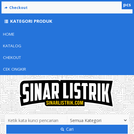
pcs
Checkout
KATEGORI PRODUK
HOME
KATALOG
CHEKOUT
CEK ONGKIR
Cari