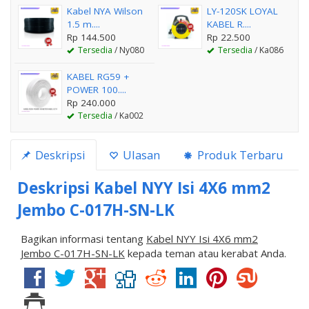
Kabel NYA Wilson
LY-120SK LOYAL
1.5 m....
KABEL R....
Rp 144.500
Rp 22.500
Tersedia
/ Ny080
Tersedia
/ Ka086
KABEL RG59 +
POWER 100....
Rp 240.000
Tersedia
/ Ka002
Deskripsi
Ulasan
Produk Terbaru
Deskripsi
Kabel NYY Isi 4X6 mm2
Jembo C-017H-SN-LK
Bagikan informasi tentang
Kabel NYY Isi 4X6 mm2
Jembo C-017H-SN-LK
kepada teman atau kerabat Anda.