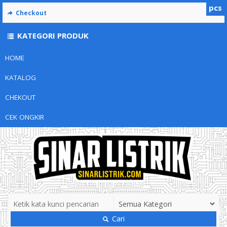
pcs
Checkout
KATEGORI PRODUK
HOME
KATALOG
CHEKOUT
CEK ONGKIR
Cari