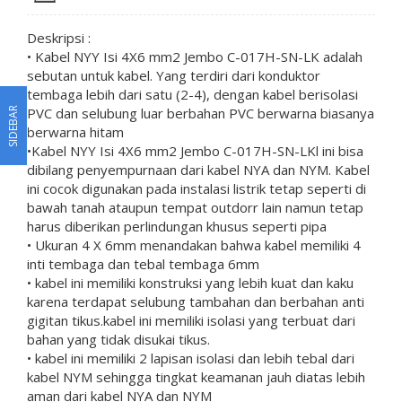
Deskripsi :
• Kabel NYY Isi 4X6 mm2 Jembo C-017H-SN-LK adalah
sebutan untuk kabel. Yang terdiri dari konduktor
tembaga lebih dari satu (2-4), dengan kabel berisolasi
PVC dan selubung luar berbahan PVC berwarna biasanya
SIDEBAR
berwarna hitam
•Kabel NYY Isi 4X6 mm2 Jembo C-017H-SN-LKl ini bisa
dibilang penyempurnaan dari kabel NYA dan NYM. Kabel
ini cocok digunakan pada instalasi listrik tetap seperti di
bawah tanah ataupun tempat outdorr lain namun tetap
harus diberikan perlindungan khusus seperti pipa
• Ukuran 4 X 6mm menandakan bahwa kabel memiliki 4
inti tembaga dan tebal tembaga 6mm
• kabel ini memiliki konstruksi yang lebih kuat dan kaku
karena terdapat selubung tambahan dan berbahan anti
gigitan tikus.kabel ini memiliki isolasi yang terbuat dari
bahan yang tidak disukai tikus.
• kabel ini memiliki 2 lapisan isolasi dan lebih tebal dari
kabel NYM sehingga tingkat keamanan jauh diatas lebih
aman dari kabel NYA dan NYM