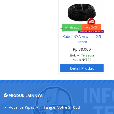
Whatsapp
via SMS
Kabel NYA Arwana 2.5
Hitam
Rp 39.000
Stok:
Tersedia
Kode: NY104
Detail Produk
PRODUK LAINNYA
Advance Kipas Mini Tangan Votre Sf-05B