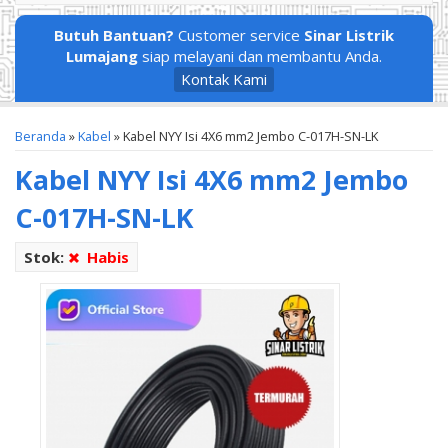
Butuh Bantuan?
Customer service
Sinar Listrik
Lumajang
siap melayani dan membantu Anda.
Kontak Kami
Beranda
»
Kabel
»
Kabel NYY Isi 4X6 mm2 Jembo C-017H-SN-LK
Kabel NYY Isi 4X6 mm2 Jembo
C-017H-SN-LK
Stok:
Habis