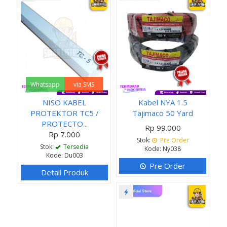
Whatsapp
via SMS
NISO KABEL
Kabel NYA 1.5
PROTEKTOR TC5 /
Tajimaco 50 Yard
PROTECTO...
Rp 99.000
Rp 7.000
Stok:
Pre Order
Stok:
Tersedia
Kode: Ny038
Kode: Du003
Pre Order
Detail Produk