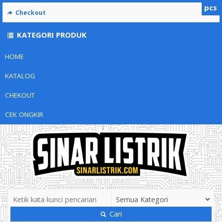
pcs
Checkout
KATEGORI PRODUK
HOME
KATALOG
CHEKOUT
CEK ONGKIR
Cari