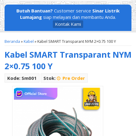
Butuh Bantuan?
Customer service
Sinar Listrik
Lumajang
siap melayani dan membantu Anda.
Kontak Kami
Beranda
»
Kabel
»
Kabel SMART Transparant NYM 2×0.75 100 Y
Kabel SMART Transparant NYM
2×0.75 100 Y
Kode: Sm001
Stok:
Pre Order