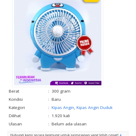
Berat
:
300 gram
Kondisi
:
Baru
Kategori
:
Kipas Angin
,
Kipas Angin Duduk
Dilihat
:
1.920 kali
Ulasan
:
Belum ada ulasan
Hubungi kami secara langsung untuk pemesanan yang lebih cepat!