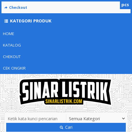
pcs
Checkout
KATEGORI PRODUK
HOME
KATALOG
CHEKOUT
CEK ONGKIR
Cari