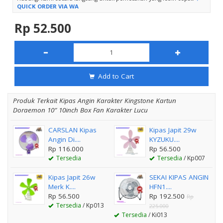
QUICK ORDER VIA WA
Rp 52.500
Add to Cart
Produk Terkait Kipas Angin Karakter Kingstone Kartun
Doraemon 10″ 10inch Box Fan Karakter Lucu
CARSLAN Kipas
Kipas Japit 29w
Angin Di....
KYZUKU....
Rp 116.000
Rp 56.500
Tersedia
Tersedia
/ Kp007
Kipas Japit 26w
SEKAI KIPAS ANGIN
Merk K....
HFN1....
Rp 56.500
Rp 192.500
Rp
Tersedia
/ Kp013
225.000
Tersedia
/ Ki013