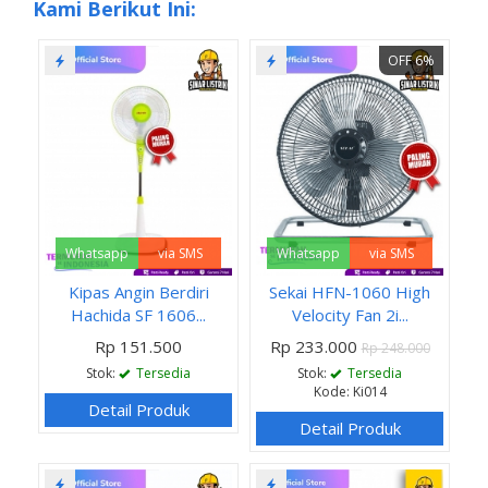
Kami Berikut Ini:
OFF 6%
Whatsapp
via SMS
Whatsapp
via SMS
Kipas Angin Berdiri
Sekai HFN-1060 High
Hachida SF 1606...
Velocity Fan 2i...
Rp 151.500
Rp 233.000
Rp 248.000
Stok:
Tersedia
Stok:
Tersedia
Kode: Ki014
Detail Produk
Detail Produk