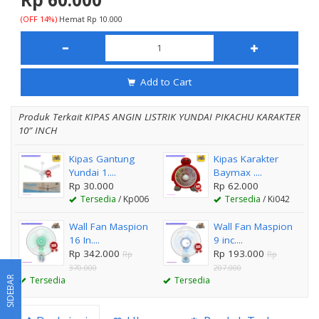
(OFF 14%)
Hemat Rp 10.000
Add to Cart
Produk Terkait KIPAS ANGIN LISTRIK YUNDAI PIKACHU KARAKTER
10″ INCH
Kipas Gantung
Kipas Karakter
Yundai 1....
Baymax ....
Rp 30.000
Rp 62.000
Tersedia
/ Kp006
Tersedia
/ Ki042
Wall Fan Maspion
Wall Fan Maspion
16 In....
9 inc....
Rp 342.000
Rp 193.000
Rp
Rp
370.000
207.000
SIDEBAR
Tersedia
Tersedia