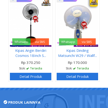
Whatsapp
via SMS
Whatsapp
via SMS
Kipas Angin Berdiri
Kipas Dinding
Cosmos 18Inch S...
Matsunchi W29 / Wallf...
Rp 370.250
Rp 170.000
Stok:
Tersedia
Stok:
Tersedia
Detail Produk
Detail Produk
PRODUK LAINNYA