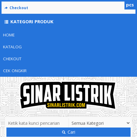
pcs
Checkout
KATEGORI PRODUK
HOME
KATALOG
CHEKOUT
CEK ONGKIR
Cari