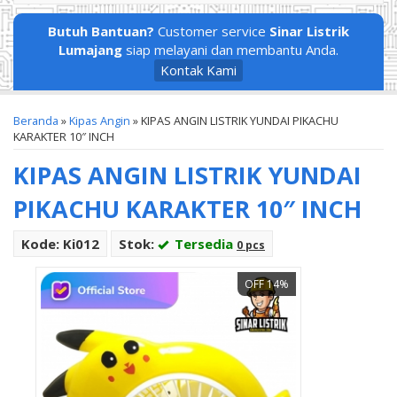
Butuh Bantuan?
Customer service
Sinar Listrik
Lumajang
siap melayani dan membantu Anda.
Kontak Kami
Beranda
»
Kipas Angin
»
KIPAS ANGIN LISTRIK YUNDAI PIKACHU
KARAKTER 10″ INCH
KIPAS ANGIN LISTRIK YUNDAI
PIKACHU KARAKTER 10″ INCH
Kode: Ki012
Stok:
Tersedia
0 pcs
OFF 14%