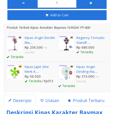
Add to Cart
Produk Terkait Kipas Karakter Baymax YUNDAI PF-400
Kipas Angin Berdiri
Regency Tornado
Ma....
StandF....
Rp 256.500
Rp 680.000
Rp
Tersedia
264.500
Tersedia
Kipas Japit 26w
Kipas Angin
Merk K....
Dinding Ma....
Rp 56.500
Rp 315.000
Rp
Tersedia
/ Kp013
323.000
Tersedia
Deskripsi
Ulasan
Produk Terbaru
Deskripsi
Kipas Karakter Baymax