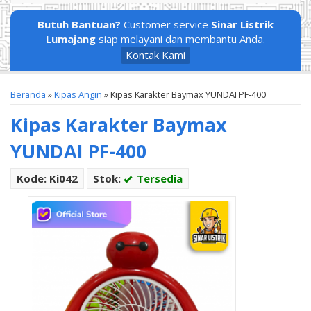
Butuh Bantuan?
Customer service
Sinar Listrik
Lumajang
siap melayani dan membantu Anda.
Kontak Kami
Beranda
»
Kipas Angin
»
Kipas Karakter Baymax YUNDAI PF-400
Kipas Karakter Baymax
YUNDAI PF-400
Kode: Ki042
Stok:
Tersedia