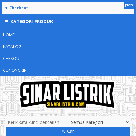
pcs
Checkout
KATEGORI PRODUK
HOME
KATALOG
CHEKOUT
CEK ONGKIR
Cari