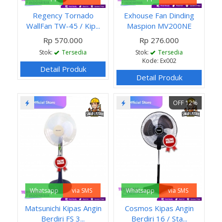
Regency Tornado
Exhouse Fan Dinding
WallFan TW-45 / Kip...
Maspion MV200NE
Rp 570.000
Rp 276.000
Stok:
Tersedia
Stok:
Tersedia
Kode: Ex002
Detail Produk
Detail Produk
OFF 12%
Whatsapp
via SMS
Whatsapp
via SMS
Matsunichi Kipas Angin
Cosmos Kipas Angin
Berdiri FS 3...
Berdiri 16 / Sta...