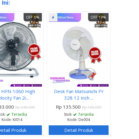
Ini:
OFF 6%
OFF 19%
i HFN-1060 High
Desk Fan Matsunichi FY
locity Fan 2i...
328 12 Inch ...
33.000
Rp 135.500
Rp 248.000
Rp 168.000
tok:
Tersedia
Stok:
Tersedia
Kode: Ki014
Kode: De004
etail Produk
Detail Produk