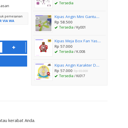
Tersedia
lasan
ntuk pemesanan
Kipas Angin Mini Gantu....
R VIA WA
Rp 58.500
Tersedia
/ Ky001
Kipas Meja Box Fan Yas....
Rp 57.000
Tersedia
/ K.008
Kipas Angin Karakter D....
Rp 57.000
Rp 65.000
Tersedia
/ Ki017
tau kerabat Anda.