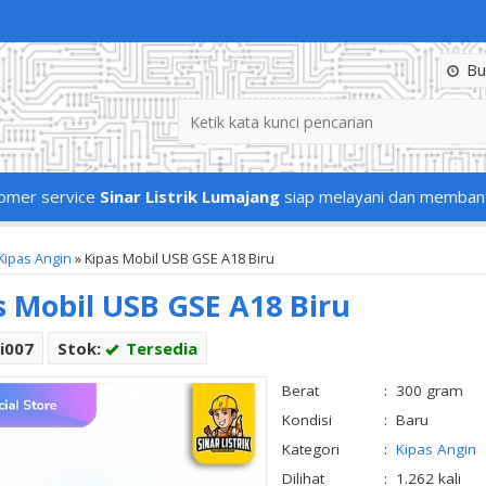
Buk
omer service
Sinar Listrik Lumajang
siap melayani dan memban
Kipas Angin
»
Kipas Mobil USB GSE A18 Biru
s Mobil USB GSE A18 Biru
i007
Stok:
Tersedia
Berat
:
300 gram
Kondisi
:
Baru
Kategori
:
Kipas Angin
Dilihat
:
1.262 kali