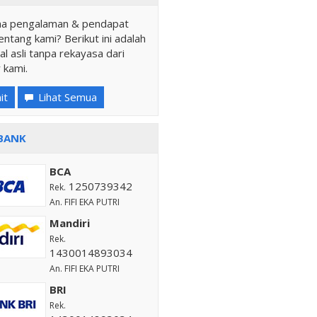
a pengalaman & pendapat
ntang kami? Berikut ini adalah
al asli tanpa rekayasa dari
 kami.
it
Lihat Semua
BANK
BCA
1250739342
Rek.
An. FIFI EKA PUTRI
Mandiri
Rek.
1430014893034
An. FIFI EKA PUTRI
BRI
Rek.