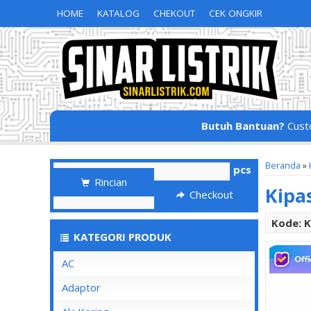
HOME
KATALOG
CHEKOUT
CEK ONGKIR
Butuh Bantuan?
Cust
Beranda
»
pcs
Rincian
Kipa
Checkout
Kode: K
KATEGORI PRODUK
AC
Adaptor