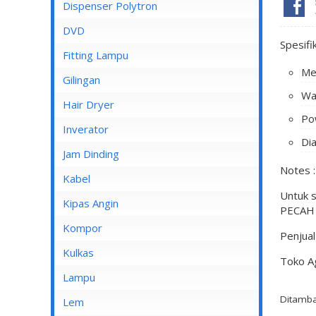
Dispenser Cosmos
Dispenser Polytron
Dispenser Miyako
DVD
Spesifi
Dispenser Sanken
Fitting Lampu
Me
Gilingan
War
Hair Dryer
Po
Inverator
Dia
Jam Dinding
Notes :
Kabel
Untuk 
Inbow/Outbow T Dus
Kipas Angin
PECAH /
Kabel Aksesoris
Kipas Angin Berdiri
Kompor
Penjua
Kabel Antena
Kipas Angin Dinding
Kompor Rinnai
Kulkas
Toko A
Kabel BC
Kipas Angin Duduk
LG
Lampu
Kabel Duct
Kipas Angin Gantung
Ditamba
POLYTRON
Fitting Lampu
Lem