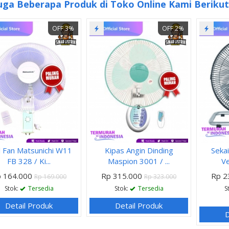
uga Beberapa Produk di Toko Online Kami Berikut 
OFF 3%
OFF 2%
l Fan Matsunichi W11
Kipas Angin Dinding
Seka
FB 328 / Ki...
Maspion 3001 / ...
Ve
 164.000
Rp 315.000
Rp 2
Rp 169.000
Rp 323.000
Stok:
Tersedia
Stok:
Tersedia
S
Detail Produk
Detail Produk
D