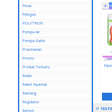
Pisau
Lampu Spotlight
Pitingan
POLYTRON
Pompa Air
Pompa Air Panasonic
Pompa Galon
Pompa Air Shimizu
Prasmanan
Presto
Kipa
Produk Terbaru
Radio
Raket Nyamuk
Rantang
Regulator
TESTI
Remot