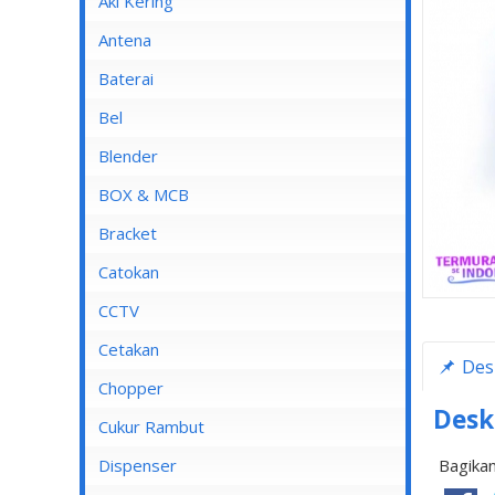
Aki Kering
Antena
Baterai
Bel
Blender
Blender Advance
BOX & MCB
Blender Cosmos
MCB
Bracket
Blender Kirin
MCB 1 Pole
Catokan
Blender Maspion
MCB 2 Pole
CCTV
Blender Miyako
MCB 3 Pole
DVR
Cetakan
Des
Blender Nico
MCB 4 Pole
Chopper
Blender Panasonic
Desk
Cukur Rambut
Blender Philips
Dispenser
Bagikan
Blender Yong MA