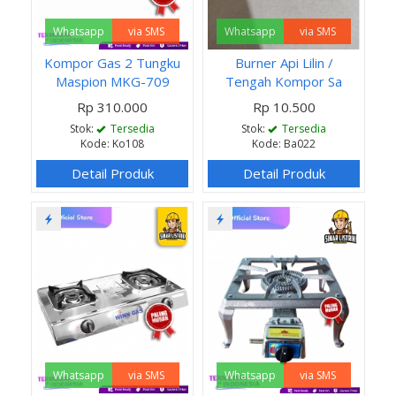
Whatsapp
via SMS
Whatsapp
via SMS
Kompor Gas 2 Tungku
Burner Api Lilin /
Maspion MKG-709
Tengah Kompor Sa
Rp 310.000
Rp 10.500
Stok:
Tersedia
Stok:
Tersedia
Kode: Ko108
Kode: Ba022
Detail Produk
Detail Produk
Whatsapp
via SMS
Whatsapp
via SMS