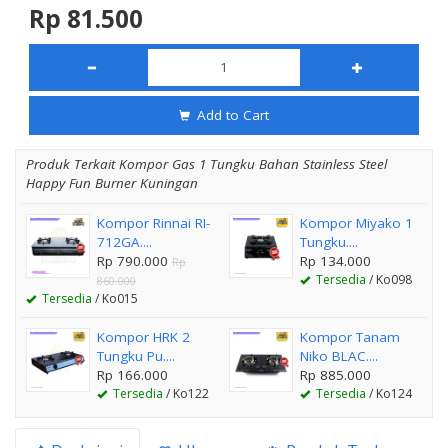
Rp 81.500
Add to Cart
Produk Terkait Kompor Gas 1 Tungku Bahan Stainless Steel
Happy Fun Burner Kuningan
Kompor Rinnai RI-
Kompor Miyako 1
712GA....
Tungku....
Rp 790.000
Rp 134.000
Rp
Tersedia
/ Ko098
860.000
Tersedia
/ Ko015
Kompor HRK 2
Kompor Tanam
Tungku Pu....
Niko BLAC....
Rp 166.000
Rp 885.000
Tersedia
/ Ko122
Tersedia
/ Ko124