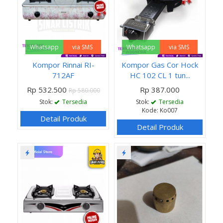
Whatsapp
via SMS
Whatsapp
via SMS
Kompor Rinnai RI-
Kompor Gas Cor Hock
712AF
HC 102 CL 1 tun...
Rp 532.500
Rp 387.000
Rp 580.000
Stok:
Tersedia
Stok:
Tersedia
Kode: Ko007
Detail Produk
Detail Produk