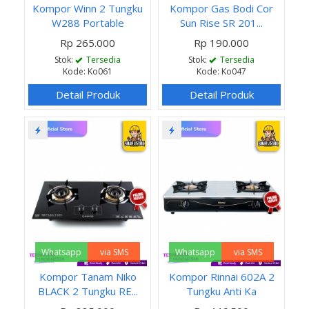
Kompor Winn 2 Tungku
Kompor Gas Bodi Cor
W288 Portable
Sun Rise SR 201...
Rp 265.000
Rp 190.000
Stok:
Tersedia
Stok:
Tersedia
Kode: Ko061
Kode: Ko047
Detail Produk
Detail Produk
Whatsapp
via SMS
Whatsapp
via SMS
Kompor Tanam Niko
Kompor Rinnai 602A 2
BLACK 2 Tungku RE...
Tungku Anti Ka