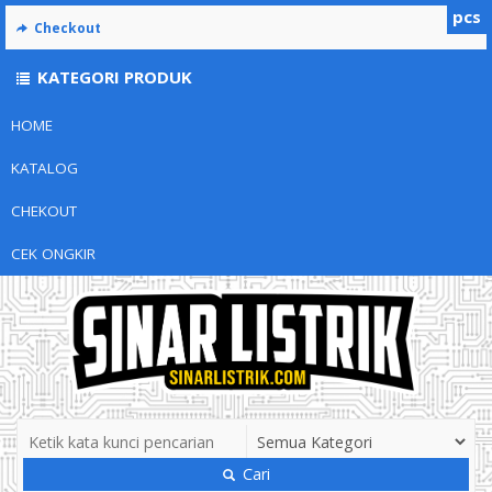
pcs
Checkout
KATEGORI PRODUK
HOME
KATALOG
CHEKOUT
CEK ONGKIR
Cari