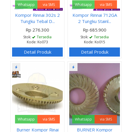
Whatsapp
via SMS
Whatsapp
via SMS
Kompor Rinnai 302s 2
Kompor Rinnai 712GA
Tungku Tebal D...
2 Tungku Stainl...
Rp 276.300
Rp 685.900
Stok:
Tersedia
Stok:
Tersedia
Kode: Ko073
Kode: Ko015
Detail Produk
Detail Produk
Whatsapp
via SMS
Whatsapp
via SMS
Burner Kompor Rinai
BURNER Kompor