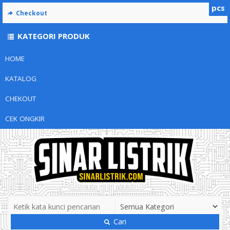
pcs
Checkout
KATEGORI PRODUK
HOME
KATALOG
CHEKOUT
CEK ONGKIR
Cari