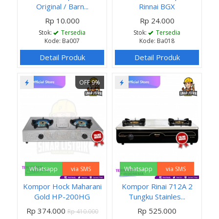
Original / Barn...
Rinnai BGX
Rp 10.000
Rp 24.000
Stok:
Tersedia
Stok:
Tersedia
Kode: Ba007
Kode: Ba018
Detail Produk
Detail Produk
OFF 9%
Whatsapp
via SMS
Whatsapp
via SMS
Kompor Hock Maharani
Kompor Rinai 712A 2
Gold HP-200HG
Tungku Stainles...
Rp 374.000
Rp 525.000
Rp 410.000