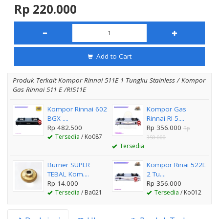
Rp 220.000
Add to Cart
Produk Terkait Kompor Rinnai 511E 1 Tungku Stainless / Kompor
Gas Rinnai 511 E /RI511E
Kompor Rinnai 602
Kompor Gas
BGX ....
Rinnai RI-5....
Rp 482.500
Rp 356.000
Rp
Tersedia
/ Ko087
350.000
Tersedia
Burner SUPER
Kompor Rinai 522E
TEBAL Kom....
2 Tu....
Rp 14.000
Rp 356.000
Tersedia
/ Ba021
Tersedia
/ Ko012