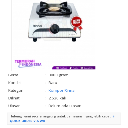
Berat
:
3000 gram
Kondisi
:
Baru
Kategori
:
Kompor Rinnai
Dilihat
:
2.536 kali
Ulasan
:
Belum ada ulasan
Hubungi kami secara langsung untuk pemesanan yang lebih cepat!
QUICK ORDER VIA WA