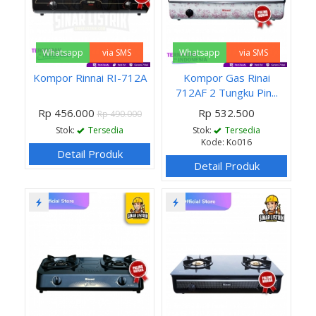
Whatsapp
via SMS
Whatsapp
via SMS
Kompor Rinnai RI-712A
Kompor Gas Rinai
712AF 2 Tungku Pin...
Rp 456.000
Rp 532.500
Rp 490.000
Stok:
Tersedia
Stok:
Tersedia
Kode: Ko016
Detail Produk
Detail Produk