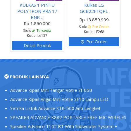
KULKAS 1 PINTU
Kulkas LG
POLYTRON PRA 17
GCB22FTQPL
BNR ...
Rp 13.859.999
Rp 1.860.000
Stok:
Pre Order
Stok:
Tersedia
Kode: LE268
Kode: Le157
Pre Order
Detail Produk
PRODUK LAINNYA
Advance Kipas Mini Tangan Votre Sf-05B
Advance Kipas Angin Mini Votre SF10 Lampu LED
Setrika Listrik Advance STK-500 Anti Lengket
SPEAKER ADVANCE K882 PORTABLE FREE MIC WIRELES
Speaker Advance T102 BT With Subwoofer System +