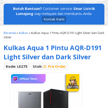
Butuh Bantuan?
Customer service
Sinar Listrik
Lumajang
siap melayani dan membantu Anda.
Kontak Kami
Beranda
»
Kulkas
»
Kulkas Aqua 1 Pintu AQR-D191 Light Silver dan Dark
Silver
Kulkas Aqua 1 Pintu AQR-D191
Light Silver dan Dark Silver
Kode: LE275
Stok:
Pre Order