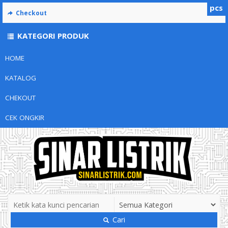
pcs
Checkout
KATEGORI PRODUK
HOME
KATALOG
CHEKOUT
CEK ONGKIR
Cari