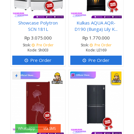
Showcase Polytron
Kulkas AQUA AQR-
SCN 181L
D190 (Bunga) Lily K...
Rp 3.075.000
Rp 1.770.000
Stok:
Pre Order
Stok:
Pre Order
Kode: Sh003
Kode: LE169
Pre Order
Pre Order
Whatsapp
via SMS