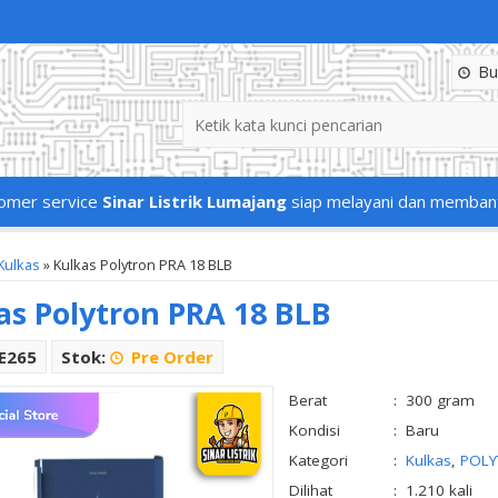
Buk
omer service
Sinar Listrik Lumajang
siap melayani dan memban
Kulkas
»
Kulkas Polytron PRA 18 BLB
as Polytron PRA 18 BLB
LE265
Stok:
Pre Order
Berat
:
300 gram
Kondisi
:
Baru
Kategori
:
Kulkas
,
POLY
Dilihat
:
1.210 kali