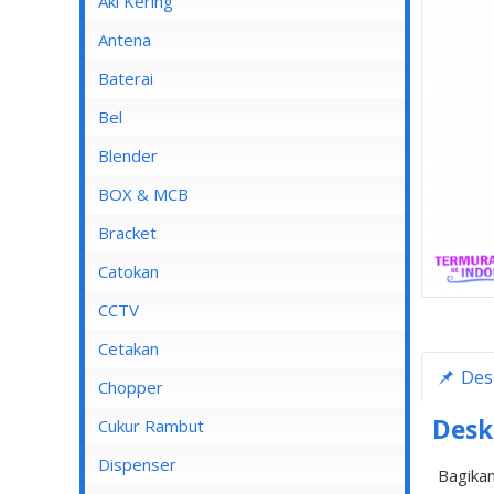
Aki Kering
Antena
Baterai
Bel
Blender
Blender Advance
BOX & MCB
Blender Cosmos
MCB
Bracket
Blender Kirin
MCB 1 Pole
Catokan
Blender Maspion
MCB 2 Pole
CCTV
Blender Miyako
MCB 3 Pole
DVR
Cetakan
Des
Blender Nico
MCB 4 Pole
Chopper
Blender Panasonic
Desk
Cukur Rambut
Blender Philips
Dispenser
Bagikan
Blender Yong MA