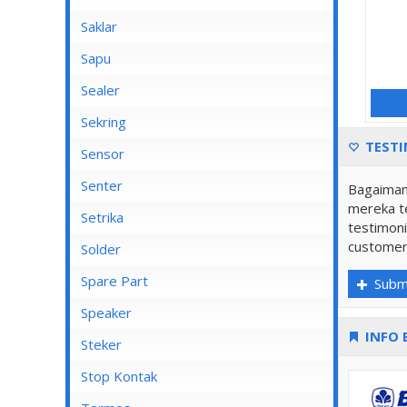
Saklar
Bel
Sapu
Mata Saklar
Sealer
Saklar Isi 1
Sekring
TESTI
Saklar Isi 2
Sensor
Saklar Isi 3
Senter
Bagaiman
mereka te
Saklar Isi 4
Senter Kepala
Setrika
testimoni
Saklar Isi 5
customer
Setrika Cosmos
Solder
Saklar Isi 6
Setrika Maspion
Spare Part
Subm
Saklar Outbow
Setrika Miyako
Speaker
Saklar Tembok
INFO 
Setrika Philips
Kiseki
Steker
Tutup Saklar
Setrika Sanken
Rinrei
Stop Kontak