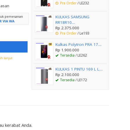
Pre Order
/ LE232
lasan
ntuk pemesanan
KULKAS SAMSUNG
R VIA WA
RR18R10....
Rp 2.375.000
Pre Order
/ Le193
Kulkas Polytron PRA 17....
Rp 1.900.000
Tersedia
/ LE262
h lanjut
KULKAS 1 PINTU 169 L L....
Rp 2.100.000
Tersedia
/ LE172
u kerabat Anda.