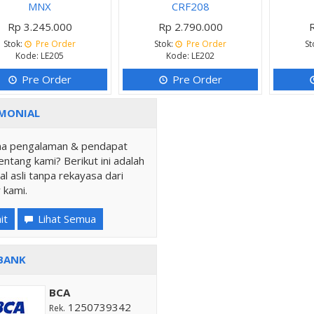
MNX
CRF208
Rp 3.245.000
Rp 2.790.000
Stok:
Pre Order
Stok:
Pre Order
St
Kode: LE205
Kode: LE202
Pre Order
Pre Order
MONIAL
a pengalaman & pendapat
ntang kami? Berikut ini adalah
al asli tanpa rekayasa dari
 kami.
it
Lihat Semua
BANK
BCA
1250739342
Rek.