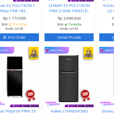
ari Es POLITRON 1
LEMARI ES POLYTRON
KULKA
Pintu PRB 189 ...
PRM 21BNR PRM21B...
LG 
Rp 1.775.000
Rp 2.690.000
Stok:
Pre Order
Stok:
Tersedia
S
Kode: Le165
Kode: Le162
Pre Order
Detail Produk
D
kas Polytron PRW 29
Kulkas CHANGHONG
Showca