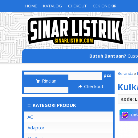
HOME
KATALOG
CHEKOUT
CEK ONGKIR
Butuh Bantuan?
Cust
Beranda
»
pcs
Rincian
Kulk
Checkout
Kode: 
KATEGORI PRODUK
AC
Adaptor