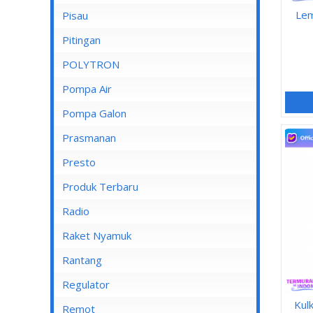
Lem
Pisau
Lampu Spotlight
Pitingan
POLYTRON
Pompa Air
Pompa Air Panasonic
Pompa Galon
Pompa Air Shimizu
Prasmanan
Presto
Produk Terbaru
Radio
Raket Nyamuk
Rantang
Regulator
Kul
Remot