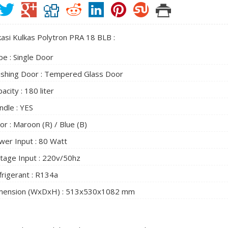
kasi Kulkas Polytron PRA 18 BLB :
e : Single Door
nishing Door : Tempered Glass Door
acity : 180 liter
ndle : YES
or : Maroon (R) / Blue (B)
wer Input : 80 Watt
ltage Input : 220v/50hz
frigerant : R134a
mension (WxDxH) : 513x530x1082 mm