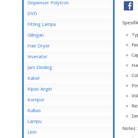
Dispenser Cosmos
Dispenser Polytron
Dispenser Miyako
DVD
Spesifi
Dispenser Sanken
Fitting Lampu
Typ
Gilingan
Fi
Hair Dryer
Cap
Inverator
Ha
Jam Dinding
Col
Kabel
Po
Inbow/Outbow T Dus
Kipas Angin
Vo
Kabel Aksesoris
Kipas Angin Berdiri
Kompor
Re
Kabel Antena
Kipas Angin Dinding
Kompor Rinnai
Kulkas
Di
Kabel BC
Kipas Angin Duduk
LG
Lampu
Notes :
Kabel Duct
Kipas Angin Gantung
POLYTRON
Fitting Lampu
Lem