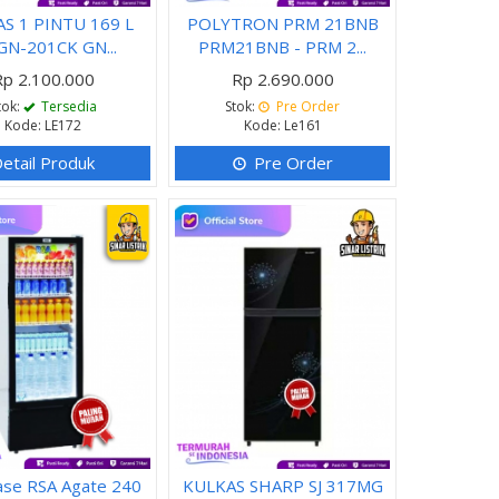
S 1 PINTU 169 L
POLYTRON PRM 21BNB
GN-201CK GN...
PRM21BNB - PRM 2...
Rp 2.100.000
Rp 2.690.000
tok:
Tersedia
Stok:
Pre Order
Kode: LE172
Kode: Le161
etail Produk
Pre Order
se RSA Agate 240
KULKAS SHARP SJ 317MG