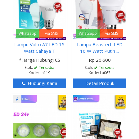
Whatsapp
via SMS
Whatsapp
via SMS
Lampu Volto A7 LED 15
Lampu Beastech LED
Watt Cahaya T
16 W Watt Putih ...
*Harga Hubungi CS
Rp 26.600
Stok:
Tersedia
Stok:
Tersedia
Kode: La119
Kode: La063
Hubungi Kami
Detail Produk