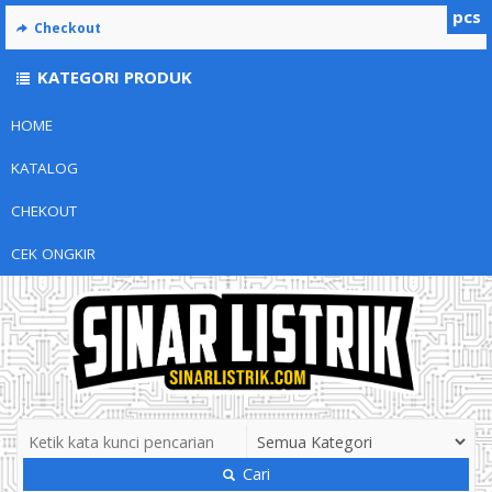
pcs
Checkout
KATEGORI PRODUK
HOME
KATALOG
CHEKOUT
CEK ONGKIR
Cari