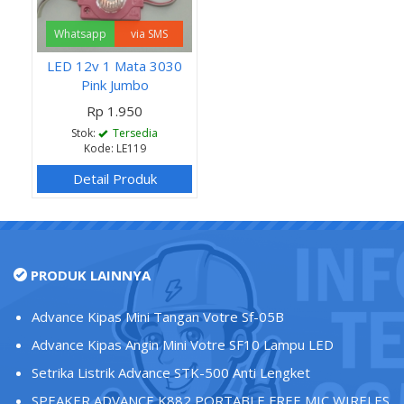
Whatsapp
via SMS
LED 12v 1 Mata 3030
Pink Jumbo
Rp 1.950
Stok:
Tersedia
Kode: LE119
Detail Produk
PRODUK LAINNYA
Advance Kipas Mini Tangan Votre Sf-05B
Advance Kipas Angin Mini Votre SF10 Lampu LED
Setrika Listrik Advance STK-500 Anti Lengket
SPEAKER ADVANCE K882 PORTABLE FREE MIC WIRELES