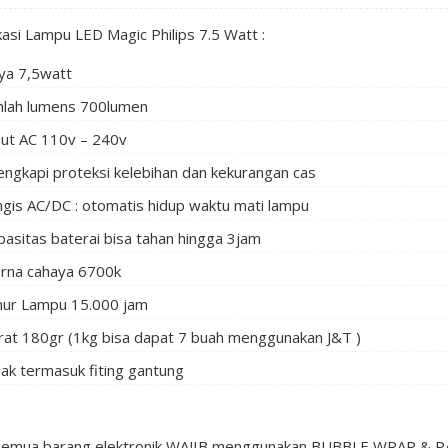
kasi Lampu LED Magic Philips 7.5 Watt :
ya 7,5watt
mlah lumens 700lumen
put AC 110v – 240v
lengkapi proteksi kelebihan dan kekurangan cas
ngis AC/DC : otomatis hidup waktu mati lampu
pasitas baterai bisa tahan hingga 3jam
rna cahaya 6700k
ur Lampu 15.000 jam
rat 180gr (1kg bisa dapat 7 buah menggunakan J&T )
dak termasuk fiting gantung
semua barang elektronik WAJIB menggunakan BUBBLE WRAP & PAC