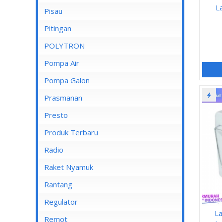
L
Pisau
Lampu Spotlight
Pitingan
POLYTRON
Pompa Air
Pompa Air Panasonic
Pompa Galon
Pompa Air Shimizu
Prasmanan
Presto
Produk Terbaru
Radio
Raket Nyamuk
Rantang
Regulator
L
Remot