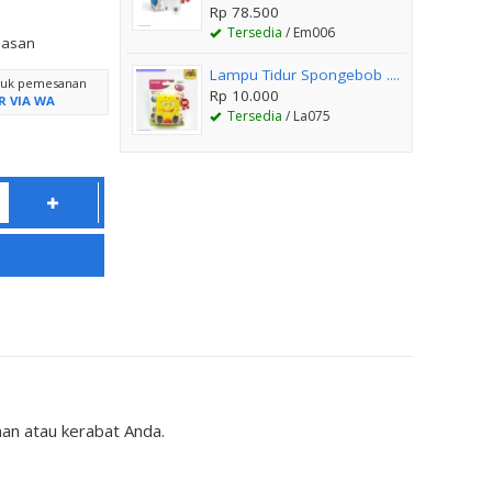
Rp 78.500
Tersedia
/ Em006
lasan
Lampu Tidur Spongebob ....
ntuk pemesanan
Rp 10.000
R VIA WA
Tersedia
/ La075
n atau kerabat Anda.