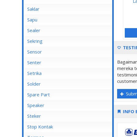
L
Saklar
Bel
Sapu
Mata Saklar
Sealer
Saklar Isi 1
Sekring
TESTI
Saklar Isi 2
Sensor
Saklar Isi 3
Bagaiman
Senter
mereka te
Saklar Isi 4
Senter Kepala
Setrika
testimoni
Saklar Isi 5
customer
Setrika Cosmos
Solder
Saklar Isi 6
Subm
Setrika Maspion
Spare Part
Saklar Outbow
Setrika Miyako
Speaker
Saklar Tembok
INFO 
Setrika Philips
Kiseki
Steker
Tutup Saklar
Setrika Sanken
Rinrei
Stop Kontak