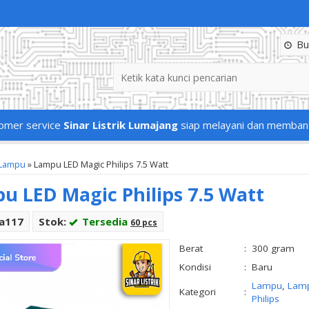
Buk
omer service
Sinar Listrik Lumajang
siap melayani dan memban
Lampu
»
Lampu LED Magic Philips 7.5 Watt
u LED Magic Philips 7.5 Watt
La117
Stok:
Tersedia
60 pcs
Berat
:
300 gram
Kondisi
:
Baru
Lampu
,
Lam
Kategori
:
Philips