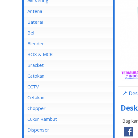
Aki Kering
Antena
Baterai
Bel
Blender
Blender Advance
BOX & MCB
Blender Cosmos
MCB
Bracket
Blender Kirin
MCB 1 Pole
Catokan
Blender Maspion
MCB 2 Pole
CCTV
Des
Blender Miyako
MCB 3 Pole
DVR
Cetakan
Blender Nico
MCB 4 Pole
Desk
Chopper
Blender Panasonic
Cukur Rambut
Bagikan
Blender Philips
Dispenser
Blender Yong MA