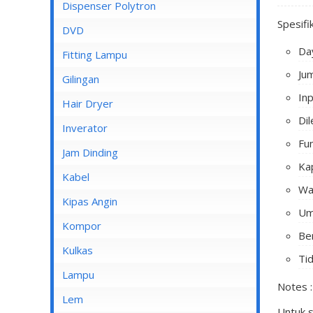
Dispenser Cosmos
Dispenser Polytron
Spesifi
Dispenser Miyako
DVD
Da
Dispenser Sanken
Fitting Lampu
Ju
Gilingan
In
Hair Dryer
Di
Inverator
Fu
Jam Dinding
Ka
Kabel
Wa
Inbow/Outbow T Dus
Kipas Angin
Um
Kabel Aksesoris
Kipas Angin Berdiri
Kompor
Be
Kabel Antena
Kipas Angin Dinding
Kompor Rinnai
Kulkas
Ti
Kabel BC
Kipas Angin Duduk
LG
Lampu
Notes :
Kabel Duct
Kipas Angin Gantung
POLYTRON
Fitting Lampu
Lem
Untuk 