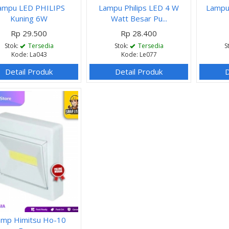
ampu LED PHILIPS
Lampu Philips LED 4 W
Lampu
Kuning 6W
Watt Besar Pu...
Rp 29.500
Rp 28.400
Stok:
Tersedia
Stok:
Tersedia
S
Kode: La043
Kode: Le077
Detail Produk
Detail Produk
D
amp Himitsu Ho-10