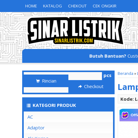
HOME
KATALOG
CHEKOUT
CEK ONGKIR
Butuh Bantuan?
Cust
Beranda
»
pcs
Rincian
Lamp
Checkout
Kode: 
KATEGORI PRODUK
AC
Adaptor