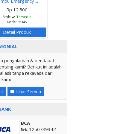
ampu Emergency ...
Rp 12.500
Stok:
Tersedia
Kode: St045
Detail Produk
MONIAL
a pengalaman & pendapat
ntang kami? Berikut ini adalah
al asli tanpa rekayasa dari
 kami.
it
Lihat Semua
BANK
BCA
1250739342
Rek.