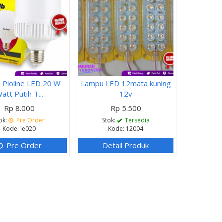
 Pioline LED 20 W
Lampu LED 12mata kuning
att Putih T...
12v
Rp 8.000
Rp 5.500
ok:
Pre Order
Stok:
Tersedia
Kode: le020
Kode: 12004
Pre Order
Detail Produk