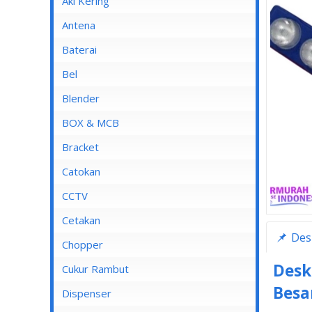
Aki Kering
Antena
Baterai
Bel
Blender
Blender Advance
BOX & MCB
Blender Cosmos
MCB
Bracket
Blender Kirin
MCB 1 Pole
Catokan
Blender Maspion
MCB 2 Pole
CCTV
Blender Miyako
MCB 3 Pole
DVR
Cetakan
Des
Blender Nico
MCB 4 Pole
Chopper
Blender Panasonic
Desk
Cukur Rambut
Blender Philips
Besa
Dispenser
Blender Yong MA