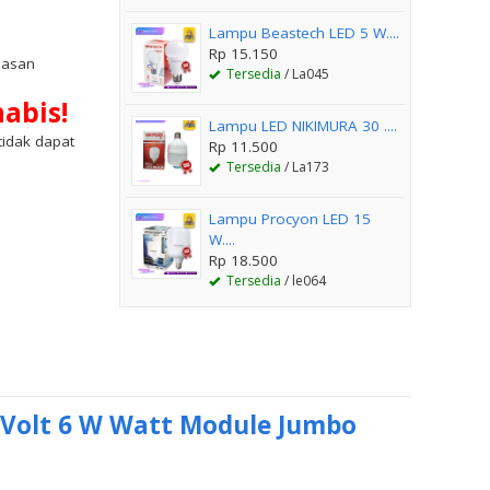
Lampu Beastech LED 5 W....
Rp 15.150
lasan
Tersedia
/ La045
abis!
Lampu LED NIKIMURA 30 ....
(tidak dapat
Rp 11.500
Tersedia
/ La173
Lampu Procyon LED 15
W....
Rp 18.500
Tersedia
/ le064
Volt 6 W Watt Module Jumbo