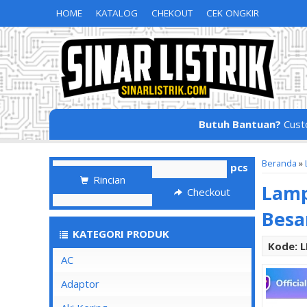
HOME
KATALOG
CHEKOUT
CEK ONGKIR
Butuh Bantuan?
Cust
Beranda
»
pcs
Rincian
Lamp
Checkout
Besa
KATEGORI PRODUK
Kode: 
AC
Adaptor