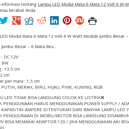
 informasi tentang
Lampu LED Modul Mata 6 Mata 12 Volt 6 W Wa
atau kerabat Anda.
LED Modul Mata 6 Mata 12 Volt 6 W Watt Module Jumbo Besar – 
Jumbo Besar – 6 Mata Biru :
 : DC 12V
: 6W
 : 13.5 cm
 2 cm
r per mata : 1,5 cm
: PUTIH, MERAH, BIRU, HIJAU, PINK, KUNING, RGB
U LED TIDAK BISA LANGSUNG COLOK KE LISTRIK❌
K PENGGUNAAN HARUS MENGGUNAKAN POWER SUPPLY / ADAP
 KAPASITAS AMPERE DITENTUKAN DARI BANYAK LAMPU LED Y
K PENGGUNAAN DI MOBIL/MOTOR BISA LANGSUNG DISAMBUN
2V BISA MEMAKAI ADAPTOR 12V / JIKA MENGGUNAKAN AKI BI
I).