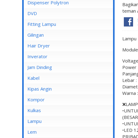
Dispenser Cosmos
Dispenser Polytron
Bagikan
teman 
Dispenser Miyako
DVD
Dispenser Sanken
Fitting Lampu
Gilingan
Lampu 
Hair Dryer
Module 
Inverator
Voltage
Jam Dinding
Power 
Panjang
Kabel
Lebar :
Diamete
Inbow/Outbow T Dus
Kipas Angin
Warna 
Kabel Aksesoris
Kipas Angin Berdiri
Kompor
❌LAMP
Kabel Antena
Kipas Angin Dinding
Kompor Rinnai
Kulkas
•UNTU
(BESAR
Kabel BC
Kipas Angin Duduk
LG
Lampu
•UNTU
Kabel Duct
Kipas Angin Gantung
•LED 1
POLYTRON
Fitting Lampu
Lem
PRIBAD