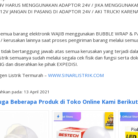
4V HARUS MENGGUNAKAN ADAPTOR 24V / JIKA MENGGUNAKAN A
 12V JANGAN DI PASANG DI ADAPTOR 24V / AKI TRUCK! KAREN
semua barang elektronik WAJIB menggunakan BUBBLE WRAP & PAC
 kerusakan lainnya saat proses pengiriman barang melalui semua
l tidak bertanggung jawab atas semua kerusakan yang terjadi da
istrik semuanya sudah melalui segala cek fisik dan fungsi serta d
G dan diserahkan ke pihak EXPEDISI.
gen Listrik Termurah –
WWW.SINARLISTRIK.COM
hkan pada: 13 April 2021
uga Beberapa Produk di Toko Online Kami Berikut 