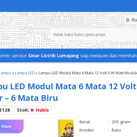
Buk
omer service
Sinar Listrik Lumajang
siap melayani dan memban
Lampu
»
Lampu LED
»
Lampu LED Modul Mata 6 Mata 12 Volt 6 W Watt Module
u LED Modul Mata 6 Mata 12 Vol
r – 6 Mata Biru
LE128
Stok:
Habis
Berat
:
200 gram
Kondisi
:
Baru