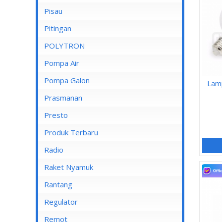
Pisau
Lampu Spotlight
Pitingan
POLYTRON
Pompa Air
Pompa Air Panasonic
Pompa Galon
Lam
Pompa Air Shimizu
Prasmanan
Presto
Produk Terbaru
Radio
Raket Nyamuk
Rantang
Regulator
Remot