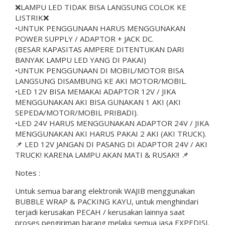
❌LAMPU LED TIDAK BISA LANGSUNG COLOK KE
LISTRIK❌
•UNTUK PENGGUNAAN HARUS MENGGUNAKAN
POWER SUPPLY / ADAPTOR + JACK DC.
(BESAR KAPASITAS AMPERE DITENTUKAN DARI
BANYAK LAMPU LED YANG DI PAKAI)
•UNTUK PENGGUNAAN DI MOBIL/MOTOR BISA
LANGSUNG DISAMBUNG KE AKI MOTOR/MOBIL.
•LED 12V BISA MEMAKAI ADAPTOR 12V / JIKA
MENGGUNAKAN AKI BISA GUNAKAN 1 AKI (AKI
SEPEDA/MOTOR/MOBIL PRIBADI).
•LED 24V HARUS MENGGUNAKAN ADAPTOR 24V / JIKA
MENGGUNAKAN AKI HARUS PAKAI 2 AKI (AKI TRUCK).
📌 LED 12V JANGAN DI PASANG DI ADAPTOR 24V / AKI
TRUCK! KARENA LAMPU AKAN MATI & RUSAK!! 📌
Notes :
Untuk semua barang elektronik WAJIB menggunakan
BUBBLE WRAP & PACKING KAYU, untuk menghindari
terjadi kerusakan PECAH / kerusakan lainnya saat
proses pengiriman barang melalui semua jasa EXPEDISI.