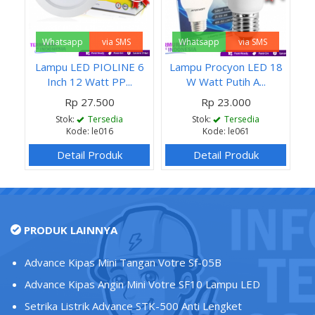
Whatsapp
via SMS
Whatsapp
via SMS
Lampu LED PIOLINE 6
Lampu Procyon LED 18
Inch 12 Watt PP...
W Watt Putih A...
Rp 27.500
Rp 23.000
Stok:
Tersedia
Stok:
Tersedia
Kode: le016
Kode: le061
Detail Produk
Detail Produk
PRODUK LAINNYA
Advance Kipas Mini Tangan Votre Sf-05B
Advance Kipas Angin Mini Votre SF10 Lampu LED
Setrika Listrik Advance STK-500 Anti Lengket