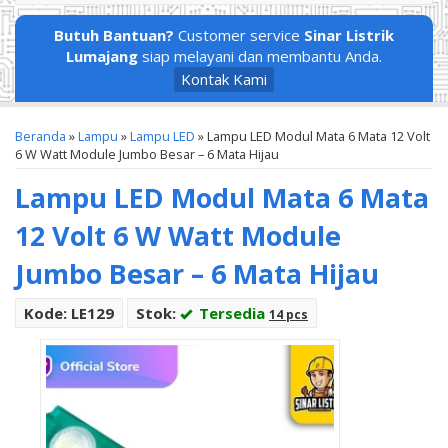
Butuh Bantuan?
Customer service
Sinar Listrik
Lumajang
siap melayani dan membantu Anda.
Kontak Kami
Beranda
»
Lampu
»
Lampu LED
»
Lampu LED Modul Mata 6 Mata 12 Volt
6 W Watt Module Jumbo Besar – 6 Mata Hijau
Lampu LED Modul Mata 6 Mata
12 Volt 6 W Watt Module
Jumbo Besar – 6 Mata Hijau
Kode: LE129
Stok:
Tersedia
14 pcs