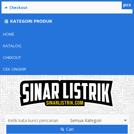
pcs
Checkout
KATEGORI PRODUK
HOME
KATALOG
CHEKOUT
CEK ONGKIR
Cari