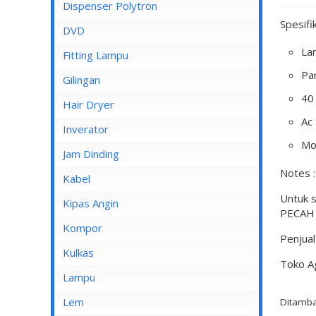
Dispenser Cosmos
Dispenser Polytron
Spesifi
Dispenser Miyako
DVD
La
Dispenser Sanken
Fitting Lampu
Pa
Gilingan
40
Hair Dryer
Ac 
Inverator
Mo
Jam Dinding
Notes :
Kabel
Untuk 
Inbow/Outbow T Dus
Kipas Angin
PECAH /
Kabel Aksesoris
Kipas Angin Berdiri
Kompor
Penjua
Kabel Antena
Kipas Angin Dinding
Kompor Rinnai
Kulkas
Toko A
Kabel BC
Kipas Angin Duduk
LG
Lampu
Kabel Duct
Kipas Angin Gantung
POLYTRON
Fitting Lampu
Lem
Ditamba