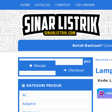
HOME
KATALOG
CHEKOUT
CEK ONGKIR
Butuh Bantuan?
Cust
Beranda
»
pcs
Rincian
Lamp
Checkout
Kode: 
KATEGORI PRODUK
AC
Adaptor