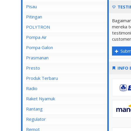
Pisau
TESTI
Lampu Spotlight
Pitingan
Bagaiman
mereka te
POLYTRON
testimoni
Pompa Air
customer
Pompa Air Panasonic
Pompa Galon
Subm
Pompa Air Shimizu
Prasmanan
Presto
INFO 
Produk Terbaru
Radio
Raket Nyamuk
Rantang
Regulator
Remot