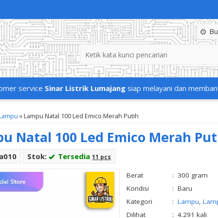
Buk
omer service
Sinar Listrik Lumajang
siap melayani dan memban
Lampu
»
Lampu Natal 100 Led Emico Merah Putih
u Natal 100 Led Emico Merah Put
La010
Stok:
Tersedia
11 pcs
Berat
:
300 gram
Kondisi
:
Baru
Kategori
:
Lampu
,
Lamp
Dilihat
:
4.291 kali