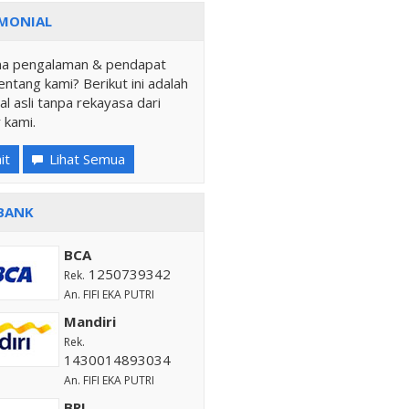
MONIAL
a pengalaman & pendapat
ntang kami? Berikut ini adalah
al asli tanpa rekayasa dari
 kami.
it
Lihat Semua
BANK
BCA
1250739342
Rek.
An. FIFI EKA PUTRI
Mandiri
Rek.
1430014893034
An. FIFI EKA PUTRI
BRI