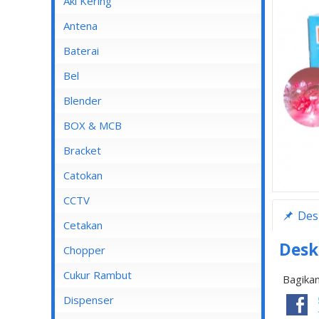
Aki Kering
Antena
Baterai
Bel
Blender
Blender Advance
BOX & MCB
Blender Cosmos
MCB
Bracket
Blender Kirin
MCB 1 Pole
Catokan
Blender Maspion
MCB 2 Pole
CCTV
Des
Blender Miyako
MCB 3 Pole
DVR
Cetakan
Blender Nico
MCB 4 Pole
Desk
Chopper
Blender Panasonic
Cukur Rambut
Bagikan
Blender Philips
Dispenser
Blender Yong MA