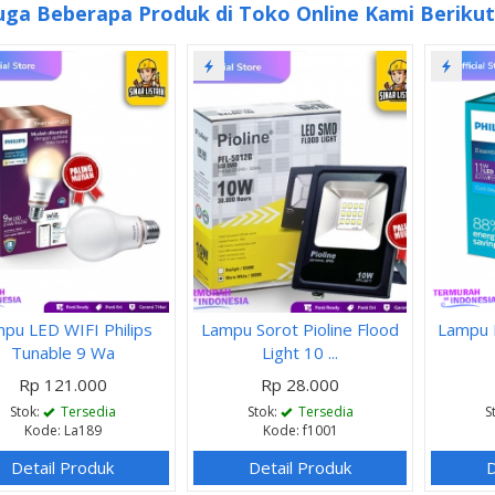
uga Beberapa Produk di Toko Online Kami Berikut 
pu LED WIFI Philips
Lampu Sorot Pioline Flood
Lampu P
Tunable 9 Wa
Light 10 ...
Rp 121.000
Rp 28.000
Stok:
Tersedia
Stok:
Tersedia
S
Kode: La189
Kode: f1001
Detail Produk
Detail Produk
D