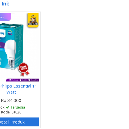
Ini:
hilips Essential 11
Watt
Rp 34.000
tok:
Tersedia
Kode: La026
etail Produk