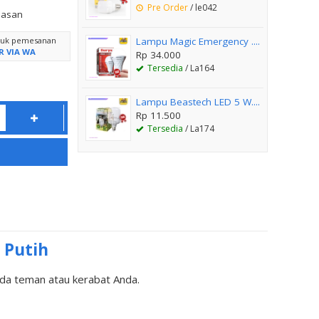
Pre Order
/ le042
lasan
ntuk pemesanan
Lampu Magic Emergency ....
R VIA WA
Rp 34.000
Tersedia
/ La164
Lampu Beastech LED 5 W....
Rp 11.500
Tersedia
/ La174
 Putih
a teman atau kerabat Anda.