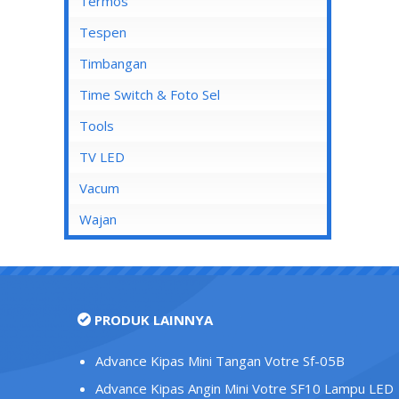
Mata Soket
Termos
Stop Kontak AC
Tespen
Stop Kontak CP
Timbangan
Stop Kontak Dinding
Time Switch & Foto Sel
Stop Kontak Isi 2
Tools
Stop Kontak Isi 3
TV LED
Stop Kontak Isi 4
Vacum
Stop Kontak Isi 5
Wajan
Stop Kontak LAN/Data
Stop Kontak Lantai
Stop Kontak Outbow
PRODUK LAINNYA
Stop Kontak Telepon
Stop Kontak TV/Antena
Advance Kipas Mini Tangan Votre Sf-05B
Tutup Stop Kontak
Advance Kipas Angin Mini Votre SF10 Lampu LED