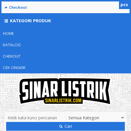
pcs
Checkout
KATEGORI PRODUK
HOME
KATALOG
CHEKOUT
CEK ONGKIR
Cari