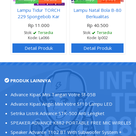
Lampu Tidur TORCH
Lampu Natal Bola B-80
229 Spongebob Kar
Berkualitas
Rp 11.000
Rp 40.500
Stok:
Tersedia
Stok:
Tersedia
Kode: La066
Kode: lp002
Detail Produk
Detail Produk
PRODUK LAINNYA
Advance Kipas Mini Tangan Votre Sf-05B
Advance Kipas Angin Mini Votre SF10 Lampu LED
Setrika Listrik Advance STK-500 Anti Lengket
SPEAKER ADVANCE K882 PORTABLE FREE MIC WIRELES
Speaker Advance T102 BT With Subwoofer System +