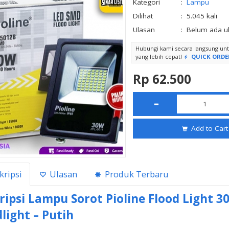
Kategori
:
Lampu
Dilihat
:
5.045 kali
Ulasan
:
Belum ada u
Hubungi kami secara langsung u
yang lebih cepat!
QUICK ORDE
Rp 62.500
Add to Cart
kripsi
Ulasan
Produk Terbaru
ripsi
Lampu Sorot Pioline Flood Light 
light – Putih