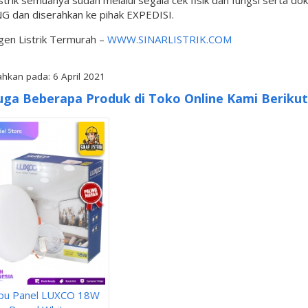
istrik semuanya sudah melalui segala cek fisik dan fungsi serta d
G dan diserahkan ke pihak EXPEDISI.
gen Listrik Termurah –
WWW.SINARLISTRIK.COM
hkan pada: 6 April 2021
uga Beberapa Produk di Toko Online Kami Berikut 
pu Panel LUXCO 18W