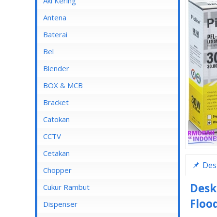
Aki Kering
Antena
Baterai
Bel
Blender
Blender Advance
BOX & MCB
Blender Cosmos
MCB
Bracket
Blender Kirin
MCB 1 Pole
Catokan
Blender Maspion
MCB 2 Pole
CCTV
Blender Miyako
MCB 3 Pole
DVR
Cetakan
Des
Blender Nico
MCB 4 Pole
Chopper
Blender Panasonic
Desk
Cukur Rambut
Blender Philips
Flood
Dispenser
Blender Yong MA