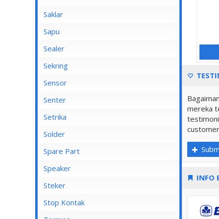
Saklar
Bel
Sapu
Mata Saklar
Sealer
Saklar Isi 1
Sekring
TESTI
Saklar Isi 2
Sensor
Saklar Isi 3
Bagaiman
Senter
mereka te
Saklar Isi 4
Senter Kepala
Setrika
testimoni
Saklar Isi 5
customer
Setrika Cosmos
Solder
Saklar Isi 6
Subm
Setrika Maspion
Spare Part
Saklar Outbow
Setrika Miyako
Speaker
Saklar Tembok
INFO 
Setrika Philips
Kiseki
Steker
Tutup Saklar
Setrika Sanken
Rinrei
Stop Kontak