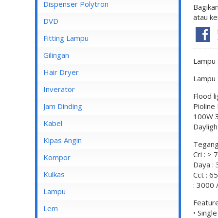
Dispenser Cosmos
Dispenser Polytron
Bagikan
atau ke
Dispenser Miyako
DVD
Dispenser Sanken
Fitting Lampu
Gilingan
Lampu S
Hair Dryer
Lampu S
Inverator
Flood 
Jam Dinding
Piolin
100W 3
Kabel
Dayligh
Inbow/Outbow T Dus
Kipas Angin
Tegang
Cri : > 
Kabel Aksesoris
Kipas Angin Berdiri
Kompor
Daya : 
Kabel Antena
Kipas Angin Dinding
Kompor Rinnai
Kulkas
Cct : 6
: 3000 
Kabel BC
Kipas Angin Duduk
LG
Lampu
Feature
Kabel Duct
Kipas Angin Gantung
POLYTRON
Fitting Lampu
Lem
• Singl