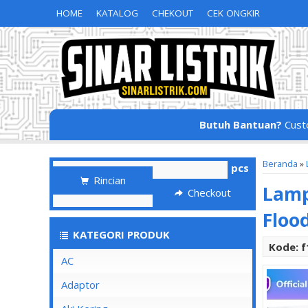
HOME
KATALOG
CHEKOUT
CEK ONGKIR
Butuh Bantuan?
Cust
Beranda
»
pcs
Rincian
Lamp
Checkout
Flood
KATEGORI PRODUK
Kode: 
AC
Adaptor