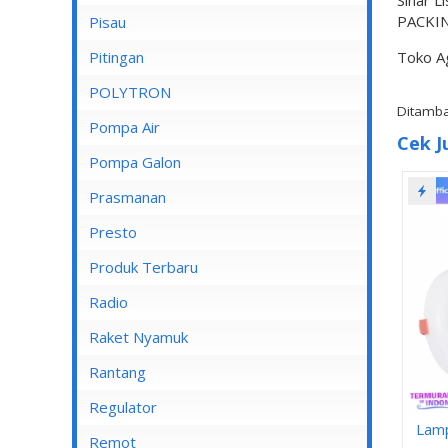
Sinar L
PACKIN
Pisau
Lampu Spotlight
Pitingan
Toko A
POLYTRON
Ditamba
Pompa Air
Cek J
Pompa Air Panasonic
Pompa Galon
Pompa Air Shimizu
Prasmanan
Presto
Produk Terbaru
Radio
Raket Nyamuk
Rantang
Regulator
Lam
Remot