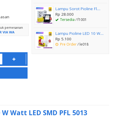
Lampu Sorot Pioline Fl....
Rp 28.000
lasan
Tersedia
/ f1001
ntuk pemesanan
R VIA WA
Lampu Pioline LED 10 W....
Rp 5.100
Pre Order
/ le018
30 W Watt LED SMD PFL 5013