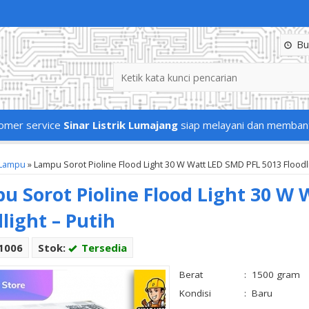
Buk
omer service
Sinar Listrik Lumajang
siap melayani dan memban
Lampu
»
Lampu Sorot Pioline Flood Light 30 W Watt LED SMD PFL 5013 Floodli
u Sorot Pioline Flood Light 30 W
light – Putih
f1006
Stok:
Tersedia
Berat
:
1500 gram
Kondisi
:
Baru