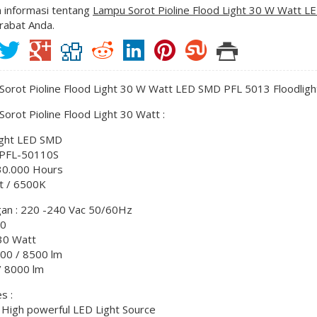
 informasi tentang
Lampu Sorot Pioline Flood Light 30 W Watt L
rabat Anda.
orot Pioline Flood Light 30 W Watt LED SMD PFL 5013 Floodlight
orot Pioline Flood Light 30 Watt :
light LED SMD
e PFL-50110S
0.000 Hours
t / 6500K
an : 220 -240 Vac 50/60Hz
70
30 Watt
500 / 8500 lm
/ 8000 lm
s :
e High powerful LED Light Source