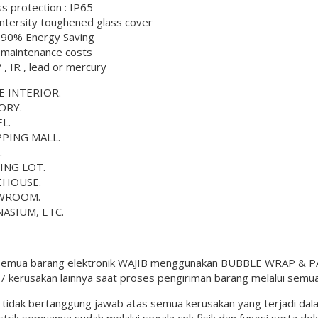
ss protection : IP65
Intersity toughened glass cover
o 90% Energy Saving
 maintenance costs
 , IR , lead or mercury
E INTERIOR.
ORY.
L.
PING MALL.
.
ING LOT.
EHOUSE.
WROOM.
ASIUM, ETC.
semua barang elektronik WAJIB menggunakan BUBBLE WRAP & PAC
 kerusakan lainnya saat proses pengiriman barang melalui semua
l tidak bertanggung jawab atas semua kerusakan yang terjadi da