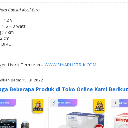
ata Capsul Kecil Biru
 : 12 V
 1,5 – 3 watt
 : 7 cm
 2 cm
: BIRU
gen Listrik Termurah –
WWW.SINARLISTRIK.COM
hkan pada: 15 Juli 2022
uga Beberapa Produk di Toko Online Kami Berikut 