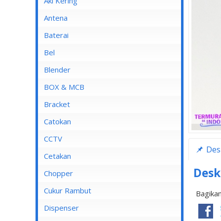
Aki Kering
Antena
Baterai
Bel
Blender
Blender Advance
BOX & MCB
Blender Cosmos
MCB
Bracket
Blender Kirin
MCB 1 Pole
Catokan
Blender Maspion
MCB 2 Pole
CCTV
Des
Blender Miyako
MCB 3 Pole
DVR
Cetakan
Blender Nico
MCB 4 Pole
Desk
Chopper
Blender Panasonic
Cukur Rambut
Bagikan
Blender Philips
Dispenser
Blender Yong MA