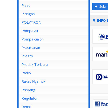
Pisau
Subm
Lampu Spotlight
Pitingan
INFO 
POLYTRON
Pompa Air
Pompa Air Panasonic
Pompa Galon
Pompa Air Shimizu
Prasmanan
Presto
Produk Terbaru
Radio
Raket Nyamuk
Rantang
Regulator
Remot