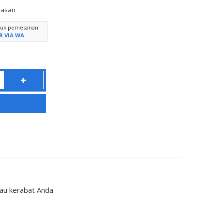
lasan
ntuk pemesanan
R VIA WA
u kerabat Anda.