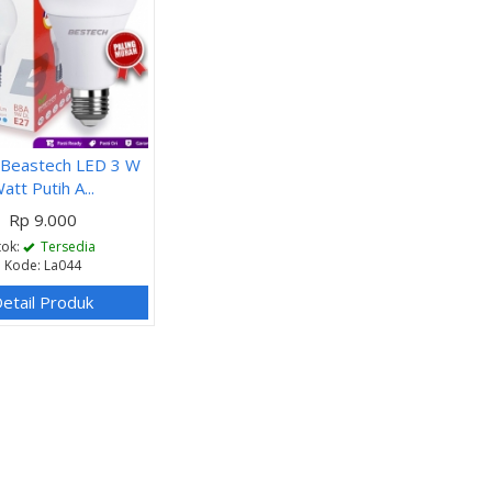
Beastech LED 3 W
att Putih A...
Rp 9.000
tok:
Tersedia
Kode: La044
etail Produk