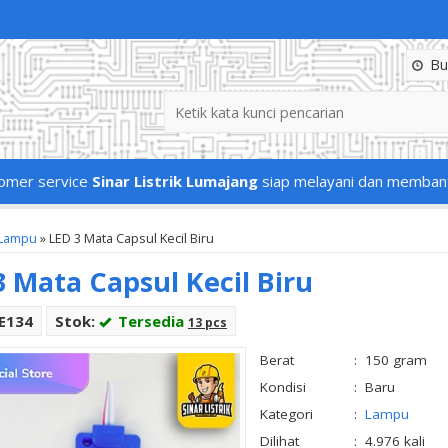
Buk
omer service
Sinar Listrik Lumajang
siap melayani dan memban
Lampu
»
LED 3 Mata Capsul Kecil Biru
3 Mata Capsul Kecil Biru
LE134
Stok:
Tersedia
13 pcs
Berat
:
150 gram
Kondisi
:
Baru
Kategori
:
Lampu
Dilihat
:
4.976 kali