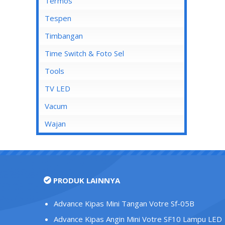
Mata Soket
Termos
Stop Kontak AC
Tespen
Stop Kontak CP
Timbangan
Stop Kontak Dinding
Time Switch & Foto Sel
Stop Kontak Isi 2
Tools
Stop Kontak Isi 3
TV LED
Stop Kontak Isi 4
Vacum
Stop Kontak Isi 5
Wajan
Stop Kontak LAN/Data
Stop Kontak Lantai
Stop Kontak Outbow
PRODUK LAINNYA
Stop Kontak Telepon
Stop Kontak TV/Antena
Advance Kipas Mini Tangan Votre Sf-05B
Tutup Stop Kontak
Advance Kipas Angin Mini Votre SF10 Lampu LED