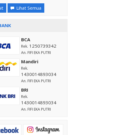
it
Lihat Semua
BANK
BCA
1250739342
Rek.
An. FIFI EKA PUTRI
Mandiri
Rek.
1430014893034
An. FIFI EKA PUTRI
BRI
Rek.
1430014893034
An. FIFI EKA PUTRI