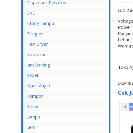
Dispenser Cosmos
Dispenser Polytron
LED 3 M
Dispenser Miyako
DVD
Voltage
Dispenser Sanken
Fitting Lampu
Power :
Panjang
Gilingan
Lebar :
Hair Dryer
Warna 
Inverator
Jam Dinding
Toko A
Kabel
Ditamba
Inbow/Outbow T Dus
Kipas Angin
Cek J
Kabel Aksesoris
Kipas Angin Berdiri
Kompor
Kabel Antena
Kipas Angin Dinding
Kompor Rinnai
Kulkas
Kabel BC
Kipas Angin Duduk
LG
Lampu
Kabel Duct
Kipas Angin Gantung
POLYTRON
Fitting Lampu
Lem