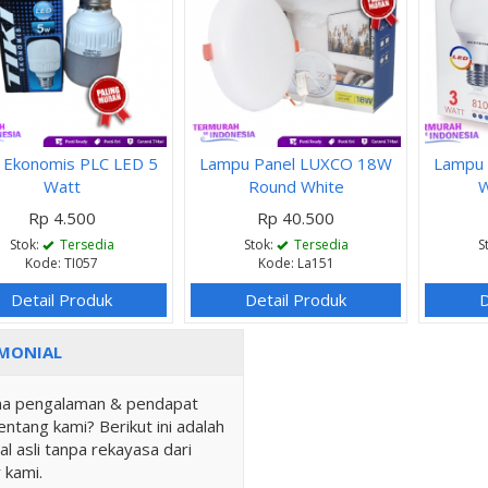
 Ekonomis PLC LED 5
Lampu Panel LUXCO 18W
Lampu 
Watt
Round White
W
Rp 4.500
Rp 40.500
Stok:
Tersedia
Stok:
Tersedia
S
Kode: TI057
Kode: La151
Detail Produk
Detail Produk
D
MONIAL
a pengalaman & pendapat
ntang kami? Berikut ini adalah
al asli tanpa rekayasa dari
 kami.