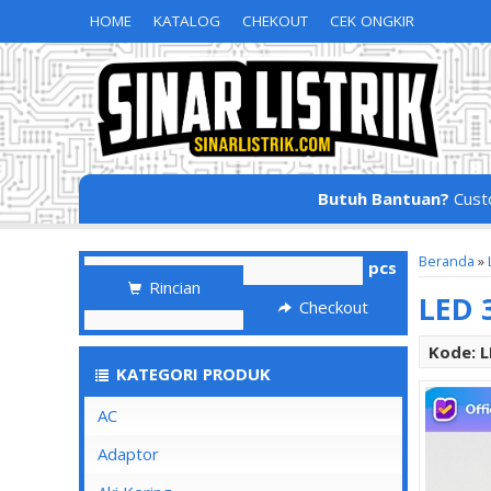
HOME
KATALOG
CHEKOUT
CEK ONGKIR
Butuh Bantuan?
Cust
Beranda
»
pcs
Rincian
LED 
Checkout
Kode: 
KATEGORI PRODUK
AC
Adaptor