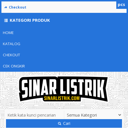
pcs
Checkout
KATEGORI PRODUK
HOME
KATALOG
CHEKOUT
CEK ONGKIR
Cari