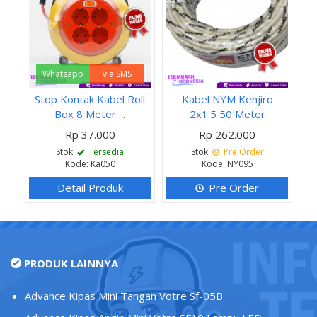
Whatsapp
via SMS
Stop Kontak Kabel Roll
Kabel NYM Kenjiro
Box 8 Meter ...
2x1.5 50 Meter
Rp 37.000
Rp 262.000
Stok:
Tersedia
Stok:
Pre Order
Kode: Ka050
Kode: NY095
Detail Produk
Pre Order
PRODUK LAINNYA
Advance Kipas Mini Tangan Votre Sf-05B