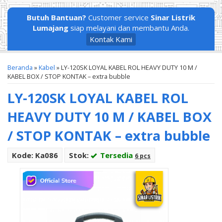
Butuh Bantuan?
Customer service
Sinar Listrik
Lumajang
siap melayani dan membantu Anda.
Kontak Kami
Beranda
»
Kabel
»
LY-120SK LOYAL KABEL ROL HEAVY DUTY 10 M /
KABEL BOX / STOP KONTAK – extra bubble
LY-120SK LOYAL KABEL ROL
HEAVY DUTY 10 M / KABEL BOX
/ STOP KONTAK – extra bubble
Kode: Ka086
Stok:
Tersedia
6 pcs