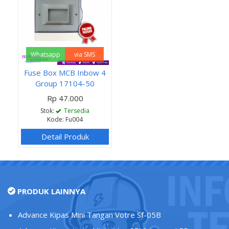
Whatsapp
via SMS
Fuse Box MCB Inbow 4
Group 17104-50
Rp 47.000
Stok:
Tersedia
Kode: Fu004
Detail Produk
PRODUK LAINNYA
Advance Kipas Mini Tangan Votre Sf-05B