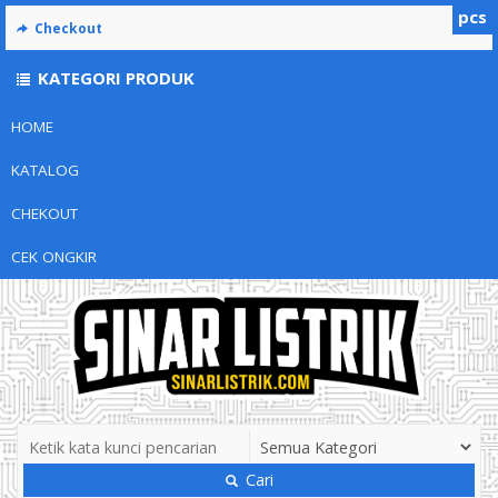
pcs
Checkout
KATEGORI PRODUK
HOME
KATALOG
CHEKOUT
CEK ONGKIR
Cari