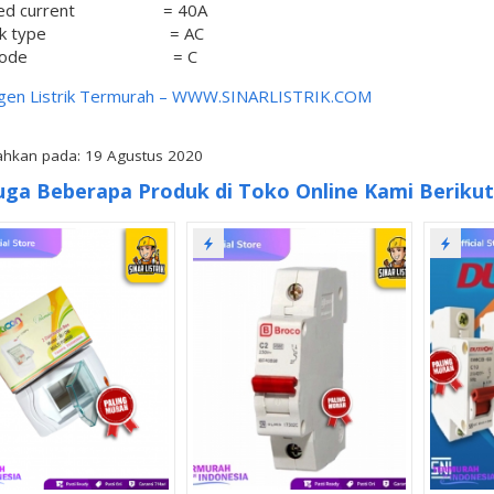
rated current = 40A
work type = AC
ve code = C
gen Listrik Termurah –
WWW.SINARLISTRIK.COM
hkan pada: 19 Agustus 2020
uga Beberapa Produk di Toko Online Kami Berikut 