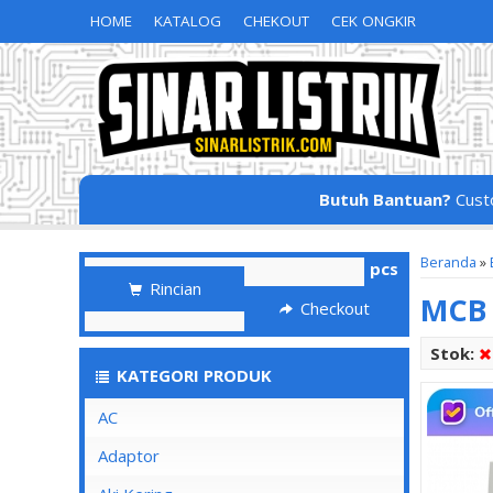
HOME
KATALOG
CHEKOUT
CEK ONGKIR
Butuh Bantuan?
Cust
Beranda
»
pcs
Rincian
MCB 
Checkout
Stok:
KATEGORI PRODUK
AC
Adaptor