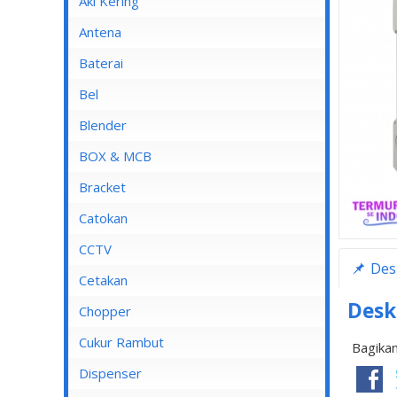
Aki Kering
Antena
Baterai
Bel
Blender
Blender Advance
BOX & MCB
Blender Cosmos
MCB
Bracket
Blender Kirin
MCB 1 Pole
Catokan
Blender Maspion
MCB 2 Pole
CCTV
Des
Blender Miyako
MCB 3 Pole
DVR
Cetakan
Blender Nico
MCB 4 Pole
Desk
Chopper
Blender Panasonic
Cukur Rambut
Bagikan
Blender Philips
Dispenser
Blender Yong MA