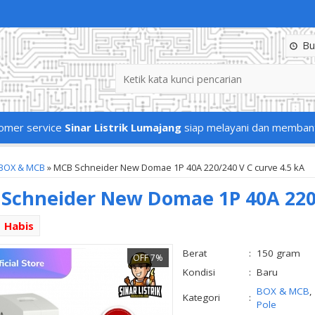
Buk
omer service
Sinar Listrik Lumajang
siap melayani dan memban
BOX & MCB
»
MCB Schneider New Domae 1P 40A 220/240 V C curve 4.5 kA
Schneider New Domae 1P 40A 220/
Habis
Berat
:
150 gram
OFF 7%
Kondisi
:
Baru
BOX & MCB
,
Kategori
:
Pole