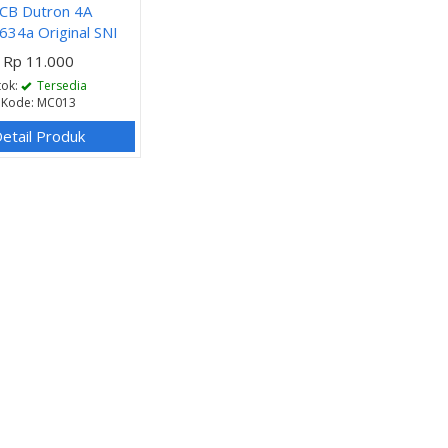
CB Dutron 4A
34a Original SNI
Rp 11.000
tok:
Tersedia
Kode: MC013
etail Produk