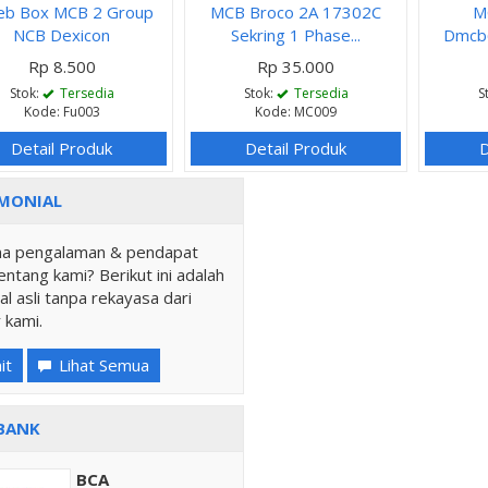
eb Box MCB 2 Group
MCB Broco 2A 17302C
M
NCB Dexicon
Sekring 1 Phase...
Dmcb6
Rp 8.500
Rp 35.000
Stok:
Tersedia
Stok:
Tersedia
S
Kode: Fu003
Kode: MC009
Detail Produk
Detail Produk
D
MONIAL
a pengalaman & pendapat
ntang kami? Berikut ini adalah
al asli tanpa rekayasa dari
 kami.
it
Lihat Semua
BANK
BCA