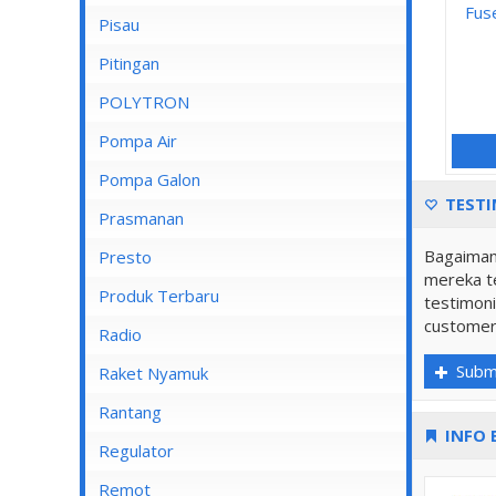
Fus
Pisau
Lampu Spotlight
Pitingan
POLYTRON
Pompa Air
Pompa Air Panasonic
Pompa Galon
TESTI
Pompa Air Shimizu
Prasmanan
Bagaiman
Presto
mereka te
Produk Terbaru
testimoni
customer
Radio
Subm
Raket Nyamuk
Rantang
INFO 
Regulator
Remot