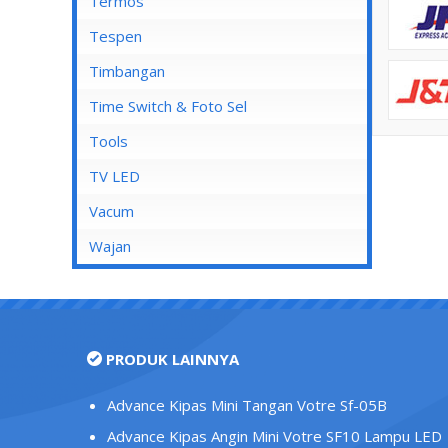
Mata Soket
Termos
Stop Kontak AC
Tespen
Stop Kontak CP
Timbangan
Stop Kontak Dinding
Time Switch & Foto Sel
Stop Kontak Isi 2
Tools
Stop Kontak Isi 3
TV LED
Stop Kontak Isi 4
Vacum
Stop Kontak Isi 5
Wajan
Stop Kontak LAN/Data
Stop Kontak Lantai
Stop Kontak Outbow
PRODUK LAINNYA
Stop Kontak Telepon
Stop Kontak TV/Antena
Advance Kipas Mini Tangan Votre Sf-05B
Tutup Stop Kontak
Advance Kipas Angin Mini Votre SF10 Lampu LED