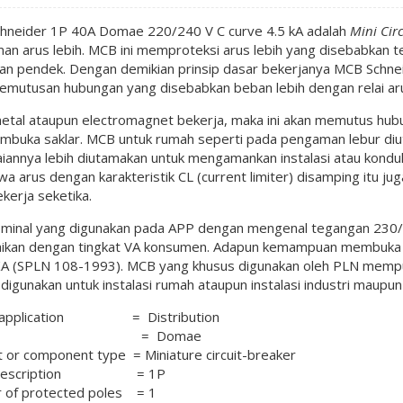
hneider 1P 40A Domae 220/240 V C curve 4.5 kA adalah
Mini Circ
n arus lebih. MCB ini memproteksi arus lebih yang disebabkan te
an pendek. Dengan demikian prinsip dasar bekerjanya MCB Schne
emutusan hubungan yang disebabkan beban lebih dengan relai aru
imetal ataupun electromagnet bekerja, maka ini akan memutus hu
mbuka saklar. MCB untuk rumah seperti pada pengaman lebur diu
iannya lebih diutamakan untuk mengamankan instalasi atau kond
 arus dengan karakteristik CL (current limiter) disamping itu 
kerja seketika.
minal yang digunakan pada APP dengan mengenal tegangan 230/40
ikan dengan tingkat VA konsumen. Adapun kemampuan membuka (br
KA (SPLN 108-1993). MCB yang khusus digunakan oleh PLN mempun
digunakan untuk instalasi rumah ataupun instalasi industri maupun
e application = Distribution
nge = Domae
 or component type = Miniature circuit-breaker
s description = 1P
 of protected poles = 1