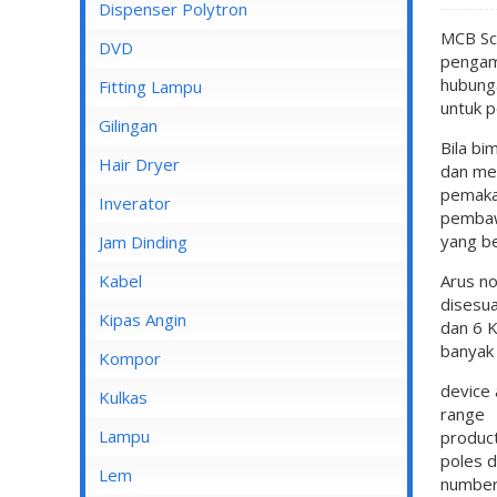
Dispenser Cosmos
Dispenser Polytron
MCB Sc
Dispenser Miyako
DVD
pengama
Dispenser Sanken
hubung
Fitting Lampu
untuk p
Gilingan
Bila b
Hair Dryer
dan me
pemaka
Inverator
pembawa
yang be
Jam Dinding
Kabel
Arus no
disesua
Inbow/Outbow T Dus
Kipas Angin
dan 6 
banyak 
Kabel Aksesoris
Kipas Angin Berdiri
Kompor
devic
Kabel Antena
Kipas Angin Dinding
Kompor Rinnai
Kulkas
ra
Kabel BC
Kipas Angin Duduk
LG
Lampu
product
pole
Kabel Duct
Kipas Angin Gantung
POLYTRON
Fitting Lampu
Lem
number