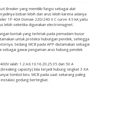
uit Breaker
yang memiliki fungsi sebagai alat
rjadinya beban lebih dan arus lebih karena adanya
ider 1P 40A Domae 220/240 V C curve 4.5 kA yaitu
s lebih seketika digunakan electromagnet.
bungan kontak yang terletak pada pemadam busur
tamakan untuk proteksi hubungan pendek, sehingga
uktornya. Sedang MCB pada APP diutamakan sebagai
juga sebagai gawai pengaman arus hubung pendek
0V ialah: 1.2.4.6.10.16.20.25.35 dan 50 A
eaking capacity) bila terjadi hubung singkat 3 KA
yai tombol biru. MCB pada saat sekarang paling
 instalasi gedung bertingkat.