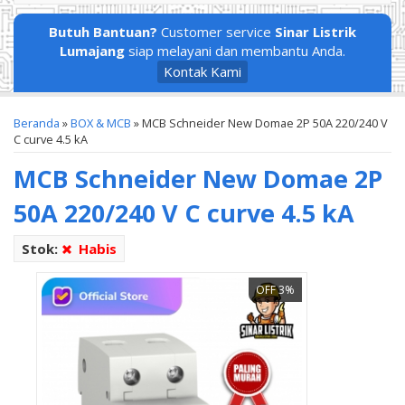
Butuh Bantuan?
Customer service
Sinar Listrik
Lumajang
siap melayani dan membantu Anda.
Kontak Kami
Beranda
»
BOX & MCB
»
MCB Schneider New Domae 2P 50A 220/240 V
C curve 4.5 kA
MCB Schneider New Domae 2P
50A 220/240 V C curve 4.5 kA
Stok:
Habis
OFF 3%