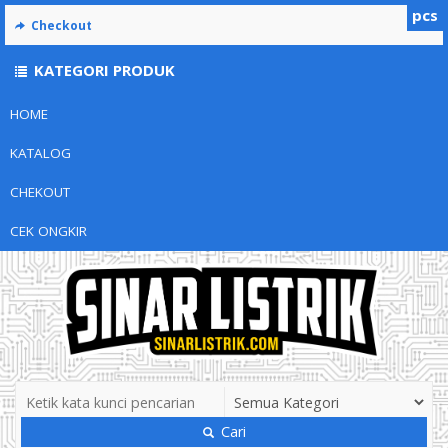
pcs
Checkout
KATEGORI PRODUK
HOME
KATALOG
CHEKOUT
CEK ONGKIR
Cari