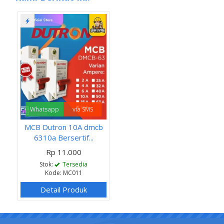
Whatsapp
via SMS
MCB Dutron 10A dmcb
6310a Bersertif...
Rp 11.000
Stok:
Tersedia
Kode: MC011
Detail Produk