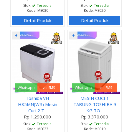
Stok:
Tersedia
Stok:
Tersedia
Kode: ME030
Kode: ME020
Detail Produk
Detail Produk
Whatsapp
via SMS
Whatsapp
via SMS
Toshiba VH
MESIN CUCI 1
H85MN(WR) Mesin
TABUNG TOSHIBA 9
Cuci 2 T...
KG TO...
Rp 1.290.000
Rp 3.370.000
Stok:
Tersedia
Stok:
Tersedia
Kode: ME023
Kode: ME019