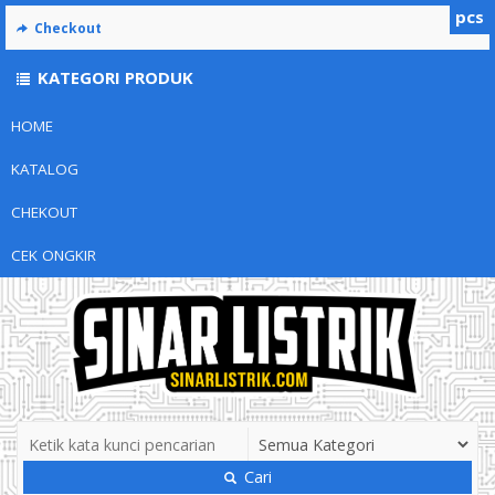
pcs
Checkout
KATEGORI PRODUK
HOME
KATALOG
CHEKOUT
CEK ONGKIR
Cari