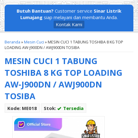
Butuh Bantuan?
Customer service
Sinar Listrik
Lumajang
siap melayani dan membantu Anda.
Kontak Kami
Beranda
»
Mesin Cuci
»
MESIN CUCI 1 TABUNG TOSHIBA 8 KG TOP
LOADING AW-J900DN / AWJ900DN TOSIBA
MESIN CUCI 1 TABUNG
TOSHIBA 8 KG TOP LOADING
AW-J900DN / AWJ900DN
TOSIBA
Kode: ME018
Stok:
Tersedia