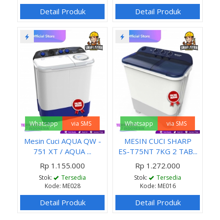
Detail Produk
Detail Produk
Whatsapp
via SMS
Whatsapp
via SMS
Mesin Cuci AQUA QW -
MESIN CUCI SHARP
751 XT / AQUA ...
ES-T75NT 7KG 2 TAB...
Rp 1.155.000
Rp 1.272.000
Stok:
Tersedia
Stok:
Tersedia
Kode: ME028
Kode: ME016
Detail Produk
Detail Produk