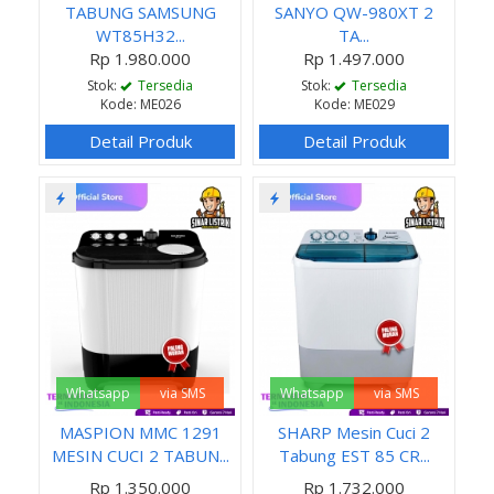
TABUNG SAMSUNG
SANYO QW-980XT 2
WT85H32...
TA...
Rp 1.980.000
Rp 1.497.000
Stok:
Tersedia
Stok:
Tersedia
Kode: ME026
Kode: ME029
Detail Produk
Detail Produk
Whatsapp
via SMS
Whatsapp
via SMS
MASPION MMC 1291
SHARP Mesin Cuci 2
MESIN CUCI 2 TABUN...
Tabung EST 85 CR...
Rp 1.350.000
Rp 1.732.000