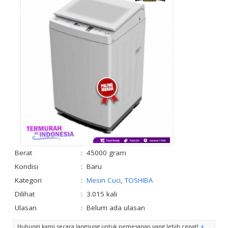
Berat
:
45000 gram
Kondisi
:
Baru
Kategori
:
Mesin Cuci
,
TOSHIBA
Dilihat
:
3.015 kali
Ulasan
:
Belum ada ulasan
Hubungi kami secara langsung untuk pemesanan yang lebih cepat!