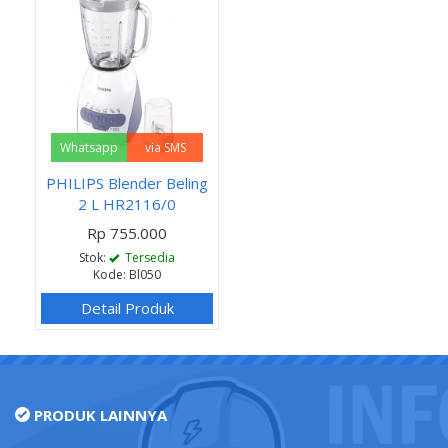
Whatsapp
via SMS
PHILIPS Blender Beling
2 L HR2116/0
Rp 755.000
Stok:
Tersedia
Kode: Bl050
Detail Produk
PRODUK LAINNYA