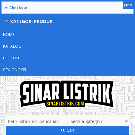
pcs
Checkout
KATEGORI PRODUK
HOME
KATALOG
CHEKOUT
CEK ONGKIR
Cari