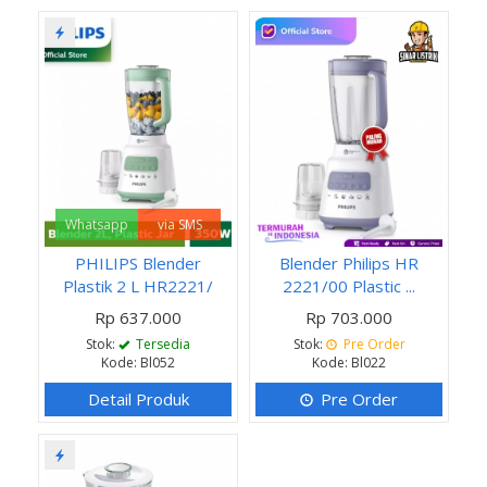
Whatsapp
via SMS
PHILIPS Blender
Blender Philips HR
Plastik 2 L HR2221/
2221/00 Plastic ...
Rp 637.000
Rp 703.000
Stok:
Tersedia
Stok:
Pre Order
Kode: Bl052
Kode: Bl022
Detail Produk
Pre Order