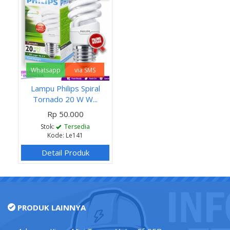
Whatsapp
via SMS
Lampu Philips Spiral
Tornado 20 W W...
Rp 50.000
Stok:
Tersedia
Kode: Le141
Detail Produk
PRODUK LAINNYA