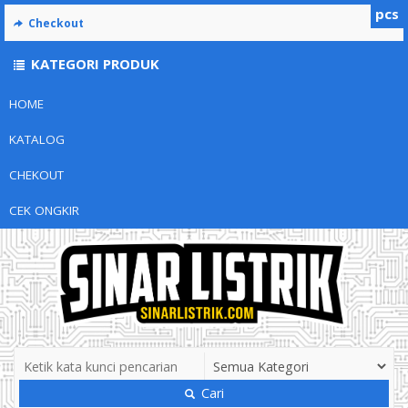
pcs
Checkout
KATEGORI PRODUK
HOME
KATALOG
CHEKOUT
CEK ONGKIR
Cari