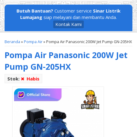
Butuh Bantuan?
Customer service
Sinar Listrik
Lumajang
siap melayani dan membantu Anda.
Kontak Kami
Beranda
»
Pompa Air
»
Pompa Air Panasonic 200W Jet Pump GN-205HX
Pompa Air Panasonic 200W Jet
Pump GN-205HX
Stok:
Habis