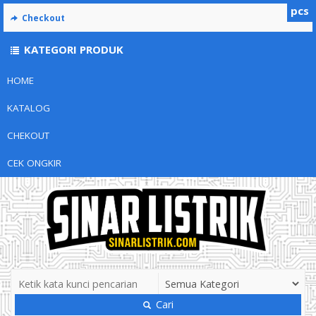
pcs
Checkout
KATEGORI PRODUK
HOME
KATALOG
CHEKOUT
CEK ONGKIR
Cari