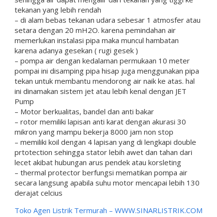
tekanan yang lebih rendah
– di alam bebas tekanan udara sebesar 1 atmosfer atau
setara dengan 20 mH2O. karena pemindahan air
memerlukan instalasi pipa maka muncul hambatan
karena adanya gesekan ( rugi gesek )
– pompa air dengan kedalaman permukaan 10 meter
pompai ini disamping pipa hisap juga menggunakan pipa
tekan untuk membantu mendorong air naik ke atas. hal
ini dinamakan sistem jet atau lebih kenal dengan JET
Pump
– Motor berkualitas, bandel dan anti bakar
– rotor memiliki lapisan anti karat dengan akurasi 30
mikron yang mampu bekerja 8000 jam non stop
– memiliki koil dengan 4 lapisan yang di lengkapi double
prtotection sehingga stator lebih awet dan tahan dari
lecet akibat hubungan arus pendek atau korsleting
– thermal protector berfungsi mematikan pompa air
secara langsung apabila suhu motor mencapai lebih 130
derajat celcius
Toko Agen Listrik Termurah –
WWW.SINARLISTRIK.COM