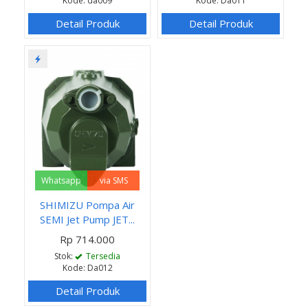
Kode: da009
Kode: Da011
Detail Produk
Detail Produk
Whatsapp
via SMS
SHIMIZU Pompa Air
SEMI Jet Pump JET...
Rp 714.000
Stok:
Tersedia
Kode: Da012
Detail Produk