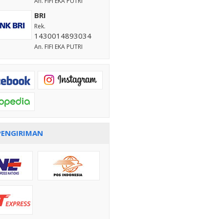
An. FIFI EKA PUTRI
BRI
Rek.
1430014893034
An. FIFI EKA PUTRI
PENGIRIMAN