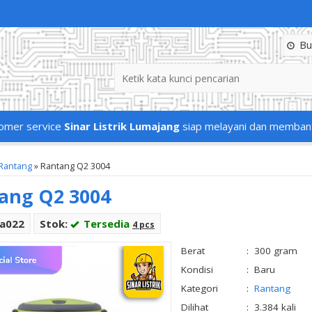
Buk
omer service
Sinar Listrik Lumajang
siap melayani dan memban
Rantang
»
Rantang Q2 3004
ang Q2 3004
Ra022
Stok:
Tersedia
4 pcs
Berat
:
300 gram
Kondisi
:
Baru
Kategori
:
Rantang
Dilihat
:
3.384 kali