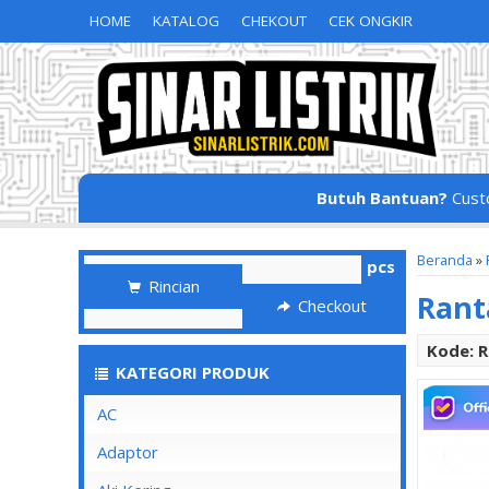
HOME
KATALOG
CHEKOUT
CEK ONGKIR
Butuh Bantuan?
Cust
Beranda
»
pcs
Rincian
Rant
Checkout
Kode: 
KATEGORI PRODUK
AC
Adaptor