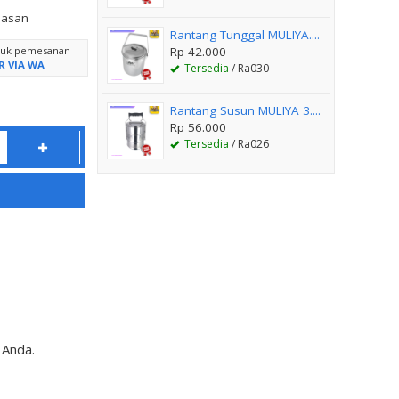
lasan
Rantang Tunggal MULIYA....
ntuk pemesanan
Rp 42.000
R VIA WA
Tersedia
/ Ra030
Rantang Susun MULIYA 3....
Rp 56.000
Tersedia
/ Ra026
 Anda.