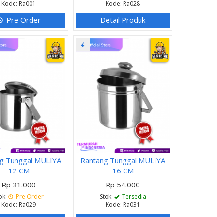
Kode: Ra001
Kode: Ra028
Pre Order
Detail Produk
g Tunggal MULIYA
Rantang Tunggal MULIYA
12 CM
16 CM
Rp 31.000
Rp 54.000
ok:
Pre Order
Stok:
Tersedia
Kode: Ra029
Kode: Ra031