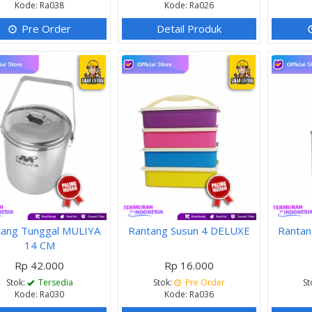
Kode: Ra038
Kode: Ra026
Pre Order
Detail Produk
tang Tunggal MULIYA
Rantang Susun 4 DELUXE
Rantan
14 CM
Rp 42.000
Rp 16.000
Stok:
Tersedia
Stok:
Pre Order
St
Kode: Ra030
Kode: Ra036