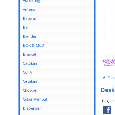
Aki Kering
Antena
Baterai
Bel
Blender
Blender Advance
BOX & MCB
Blender Cosmos
MCB
Bracket
Blender Kirin
MCB 1 Pole
Catokan
Blender Maspion
MCB 2 Pole
CCTV
Des
Blender Miyako
MCB 3 Pole
DVR
Cetakan
Blender Nico
MCB 4 Pole
Desk
Chopper
Blender Panasonic
Cukur Rambut
Bagikan
Blender Philips
Dispenser
Blender Yong MA