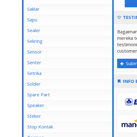
Saklar
TESTI
Bel
Sapu
Mata Saklar
Sealer
Bagaiman
mereka te
Saklar Isi 1
Sekring
testimoni
Saklar Isi 2
customer
Sensor
Saklar Isi 3
Senter
Subm
Saklar Isi 4
Senter Kepala
Setrika
Saklar Isi 5
INFO 
Setrika Cosmos
Solder
Saklar Isi 6
Setrika Maspion
Spare Part
Saklar Outbow
Setrika Miyako
Speaker
Saklar Tembok
Setrika Philips
Kiseki
Steker
Tutup Saklar
Setrika Sanken
Rinrei
Stop Kontak