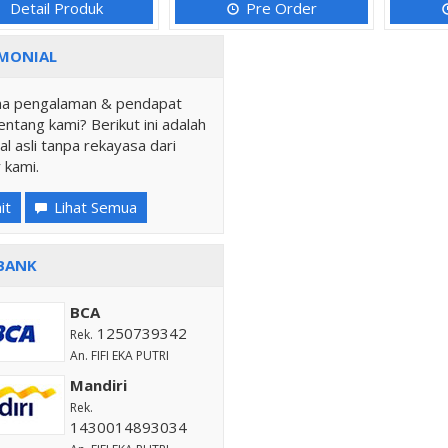
Detail Produk
Pre Order
MONIAL
a pengalaman & pendapat
ntang kami? Berikut ini adalah
al asli tanpa rekayasa dari
 kami.
it
Lihat Semua
BANK
BCA
1250739342
Rek.
An. FIFI EKA PUTRI
Mandiri
Rek.
1430014893034