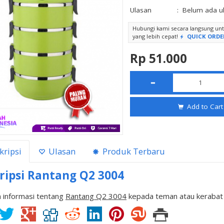
Ulasan
:
Belum ada u
Hubungi kami secara langsung u
yang lebih cepat!
QUICK ORDE
Rp 51.000
Add to Cart
kripsi
Ulasan
Produk Terbaru
ripsi
Rantang Q2 3004
 informasi tentang
Rantang Q2 3004
kepada teman atau kerabat