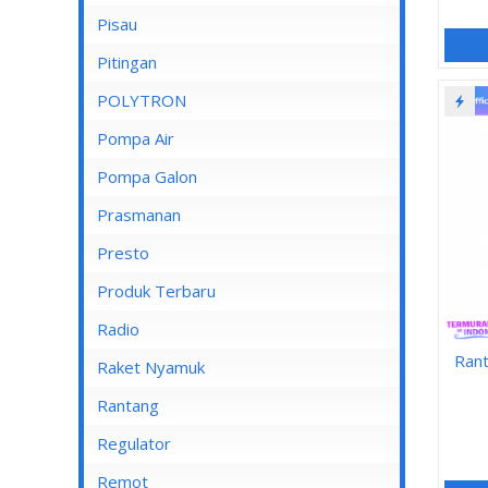
Pisau
Lampu Spotlight
Pitingan
POLYTRON
Pompa Air
Pompa Air Panasonic
Pompa Galon
Pompa Air Shimizu
Prasmanan
Presto
Produk Terbaru
Radio
Ran
Raket Nyamuk
Rantang
Regulator
Remot