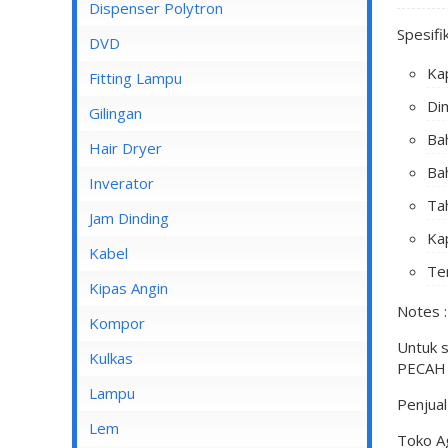
Dispenser Cosmos
Dispenser Polytron
Spesifi
Dispenser Miyako
DVD
Kap
Dispenser Sanken
Fitting Lampu
Di
Gilingan
Bah
Hair Dryer
Bah
Inverator
Ta
Jam Dinding
Ka
Kabel
Te
Inbow/Outbow T Dus
Kipas Angin
Notes :
Kabel Aksesoris
Kipas Angin Berdiri
Kompor
Untuk 
Kabel Antena
Kipas Angin Dinding
Kompor Rinnai
Kulkas
PECAH /
Kabel BC
Kipas Angin Duduk
LG
Lampu
Penjua
Kabel Duct
Kipas Angin Gantung
POLYTRON
Fitting Lampu
Lem
Toko A