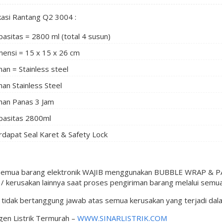
kasi Rantang Q2 3004 :
asitas = 2800 ml (total 4 susun)
mensi = 15 x 15 x 26 cm
an = Stainless steel
an Stainless Steel
han Panas 3 Jam
pasitas 2800ml
rdapat Seal Karet & Safety Lock
semua barang elektronik WAJIB menggunakan BUBBLE WRAP & PAC
 kerusakan lainnya saat proses pengiriman barang melalui semua
l tidak bertanggung jawab atas semua kerusakan yang terjadi da
gen Listrik Termurah –
WWW.SINARLISTRIK.COM