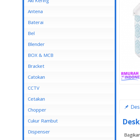
Aki Kering
Antena
Baterai
Bel
Blender
Blender Advance
BOX & MCB
Blender Cosmos
MCB
Bracket
Blender Kirin
MCB 1 Pole
Catokan
Blender Maspion
MCB 2 Pole
CCTV
Blender Miyako
MCB 3 Pole
DVR
Cetakan
Des
Blender Nico
MCB 4 Pole
Chopper
Blender Panasonic
Desk
Cukur Rambut
Blender Philips
Dispenser
Bagikan
Blender Yong MA