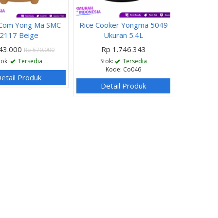
 Com Yong Ma SMC
Rice Cooker Yongma 5049
2117 Beige
Ukuran 5.4L
43.000
Rp 1.746.343
Rp 570.000
tok:
Tersedia
Stok:
Tersedia
Kode: Co046
etail Produk
Detail Produk