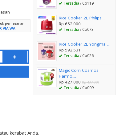
Tersedia
/ Co119
lasan
Rice Cooker 2L Philips....
ntuk pemesanan
Rp 652.000
R VIA WA
Tersedia
/ Co073
Rice Cooker 2L Yongma ....
Rp 592.531
Tersedia
/ Co026
Magic Com Cosmos
Harmo....
Rp 427.000
Rp 437.000
Tersedia
/ Co009
tau kerabat Anda.