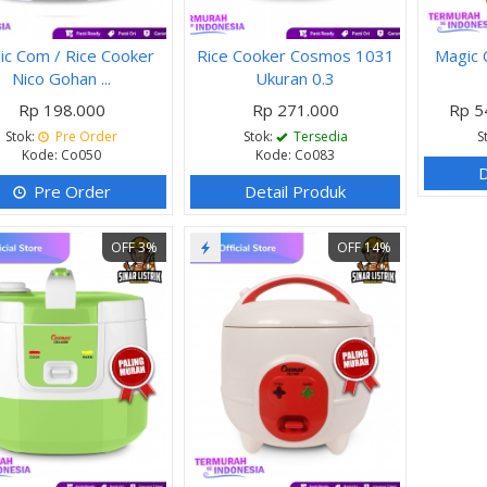
ic Com / Rice Cooker
Rice Cooker Cosmos 1031
Magic
Nico Gohan ...
Ukuran 0.3
Rp 198.000
Rp 271.000
Rp 5
Stok:
Pre Order
Stok:
Tersedia
S
Kode: Co050
Kode: Co083
D
Pre Order
Detail Produk
OFF 3%
OFF 14%