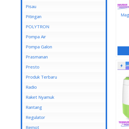
Pisau
Lampu Spotlight
Mag
Pitingan
POLYTRON
Pompa Air
Pompa Air Panasonic
Pompa Galon
Pompa Air Shimizu
Prasmanan
Presto
Produk Terbaru
Radio
Raket Nyamuk
Rantang
Regulator
Remot