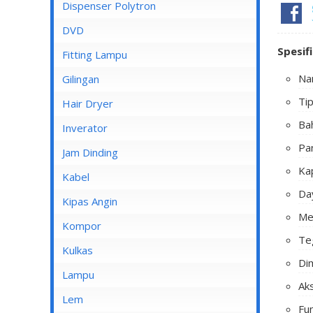
Dispenser Cosmos
Dispenser Polytron
Dispenser Miyako
DVD
Spesif
Dispenser Sanken
Fitting Lampu
Na
Gilingan
Ti
Hair Dryer
Bah
Inverator
Pa
Jam Dinding
Kap
Kabel
Da
Inbow/Outbow T Dus
Kipas Angin
Me
Kabel Aksesoris
Kipas Angin Berdiri
Kompor
Te
Kabel Antena
Kipas Angin Dinding
Kompor Rinnai
Kulkas
Dim
Kabel BC
Kipas Angin Duduk
LG
Lampu
Ak
Kabel Duct
Kipas Angin Gantung
POLYTRON
Fitting Lampu
Lem
Fu