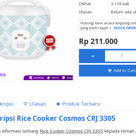
Dilihat
:
3.118 kali
Ulasan
:
Belum ada u
Hubungi kami secara langsung u
yang lebih cepat!
QUICK ORDE
Rp 211.000
Add to Cart
kripsi
Ulasan
Produk Terbaru
ripsi
Rice Cooker Cosmos CRJ 3305
 informasi tentang
Rice Cooker Cosmos CRJ 3305
kepada teman a