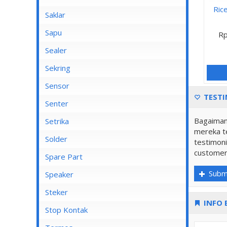
Ric
Saklar
Bel
Sapu
Rp
Mata Saklar
Sealer
Saklar Isi 1
Sekring
Saklar Isi 2
Sensor
TESTI
Saklar Isi 3
Senter
Saklar Isi 4
Bagaiman
Senter Kepala
Setrika
mereka te
Saklar Isi 5
Setrika Cosmos
Solder
testimoni
Saklar Isi 6
customer
Setrika Maspion
Spare Part
Saklar Outbow
Setrika Miyako
Subm
Speaker
Saklar Tembok
Setrika Philips
Kiseki
Steker
Tutup Saklar
INFO 
Setrika Sanken
Rinrei
Stop Kontak