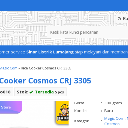
Buk
omer service
Sinar Listrik Lumajang
siap melayani dan memban
Magic Com
»
Rice Cooker Cosmos CRJ 3305
 Cooker Cosmos CRJ 3305
Co018
Stok:
Tersedia
5 pcs
Berat
:
300 gram
Kondisi
:
Baru
Magic Com
,
Kategori
:
Cosmos