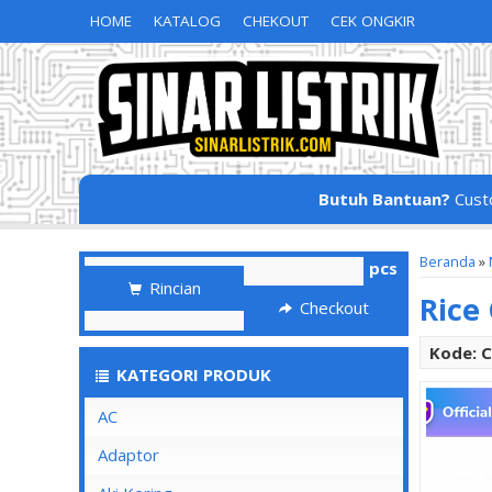
HOME
KATALOG
CHEKOUT
CEK ONGKIR
Butuh Bantuan?
Cust
Beranda
»
pcs
Rincian
Rice
Checkout
Kode: 
KATEGORI PRODUK
AC
Adaptor