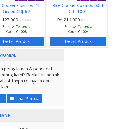
e Cooker Cosmos 2 L
Rice Cooker Cosmos 0.6 L
Green CRJ-62
CRJ-1001
 427.000
Rp 214.000
Rp 440.000
Rp 250.000
Stok:
Tersedia
Stok:
Tersedia
Kode: Co008
Kode: Co004
Detail Produk
Detail Produk
MONIAL
a pengalaman & pendapat
ntang kami? Berikut ini adalah
al asli tanpa rekayasa dari
 kami.
it
Lihat Semua
BANK
BCA