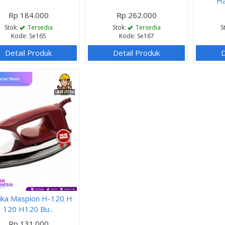
Ha
Rp 184.000
Rp 262.000
Stok:
Tersedia
Stok:
Tersedia
S
Kode: Se165
Kode: Se167
Detail Produk
Detail Produk
D
ika Maspion H-120 H
120 H120 Bu...
Rp 131.000