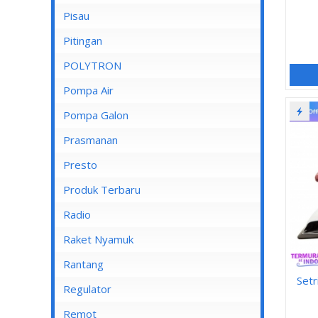
Pisau
Lampu Spotlight
Pitingan
POLYTRON
Pompa Air
Pompa Air Panasonic
Pompa Galon
Pompa Air Shimizu
Prasmanan
Presto
Produk Terbaru
Radio
Raket Nyamuk
Rantang
Setr
Regulator
Remot