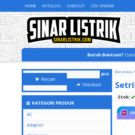
HOME
KATALOG
CHEKOUT
CEK ONGKIR
Butuh Bantuan?
Cust
Beranda
»
pcs
Rincian
Setr
Checkout
Stok:
KATEGORI PRODUK
AC
Adaptor