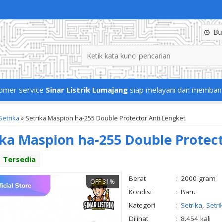
Buk
omer service
Sinar Listrik Lumajang
siap melayani dan memban
Setrika
»
Setrika Maspion ha-255 Double Protector Anti Lengket
ika Maspion ha-255 Double Protec
Tersedia
Berat
:
2000 gram
OFF 31%
Kondisi
:
Baru
Kategori
:
Setrika
,
Setr
Dilihat
:
8.454 kali