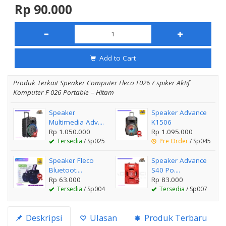
Rp 90.000
Add to Cart
Produk Terkait Speaker Computer Fleco F026 / spiker Aktif
Komputer F 026 Portable – Hitam
Speaker
Speaker Advance
Multimedia Adv....
K1506
Rp 1.050.000
Rp 1.095.000
Tersedia
/ Sp025
Pre Order
/ Sp045
Speaker Fleco
Speaker Advance
Bluetoot....
S40 Po....
Rp 63.000
Rp 83.000
Tersedia
/ Sp004
Tersedia
/ Sp007
Deskripsi
Ulasan
Produk Terbaru