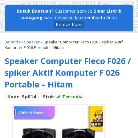
Butuh Bantuan?
Customer service
Sinar Listrik
Lumajang
siap melayani dan membantu Anda.
Kontak Kami
Beranda
»
Speaker
»
Speaker Computer Fleco F026 / spiker Aktif
Komputer F 026 Portable – Hitam
Speaker Computer Fleco F026 /
spiker Aktif Komputer F 026
Portable – Hitam
Kode: Sp014
Stok:
Tersedia