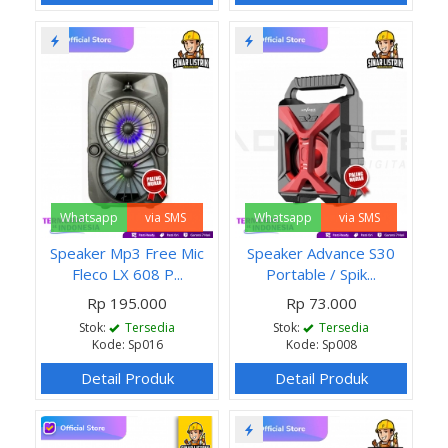
Whatsapp
via SMS
Whatsapp
via SMS
Speaker Mp3 Free Mic
Speaker Advance S30
Fleco LX 608 P...
Portable / Spik...
Rp 195.000
Rp 73.000
Stok:
Tersedia
Stok:
Tersedia
Kode: Sp016
Kode: Sp008
Detail Produk
Detail Produk