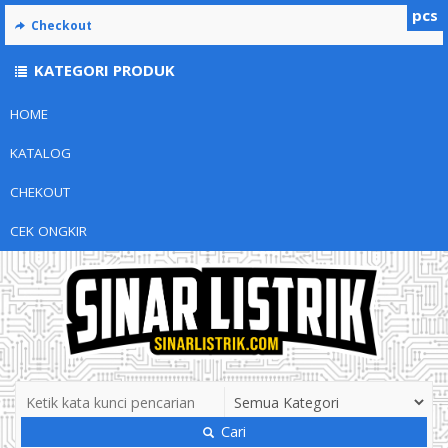
pcs
Checkout
KATEGORI PRODUK
HOME
KATALOG
CHEKOUT
CEK ONGKIR
Cari