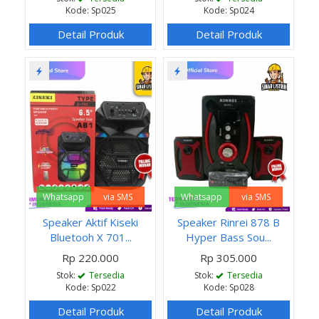
Kode: Sp025
Kode: Sp024
Detail Produk
Detail Produk
Whatsapp
via SMS
Whatsapp
via SMS
Speaker Aktif Kiseki
Speaker Rinrei 878 B
Bluetooh X 701...
Hyper Bass Sou...
Rp 220.000
Rp 305.000
Stok:
Tersedia
Stok:
Tersedia
Kode: Sp022
Kode: Sp028
Detail Produk
Detail Produk