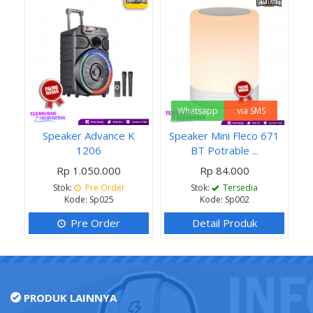
Whatsapp
via SMS
Speaker Advance K
Speaker Mini Fleco 671
1206
BT Potrable ...
Rp 1.050.000
Rp 84.000
Stok:
Pre Order
Stok:
Tersedia
Kode: Sp025
Kode: Sp002
Pre Order
Detail Produk
PRODUK LAINNYA